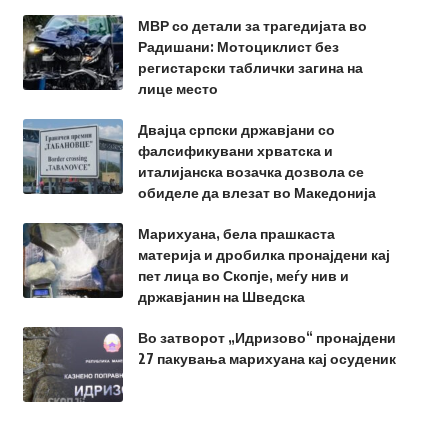
МВР со детали за трагедијата во
Радишани: Мотоциклист без
регистарски таблички загина на
лице место
Двајца српски државјани со
фалсификувани хрватска и
италијанска возачка дозвола се
обиделе да влезат во Македонија
Марихуана, бела прашкаста
материја и дробилка пронајдени кај
пет лица во Скопје, меѓу нив и
државјанин на Шведска
Во затворот „Идризово“ пронајдени
27 пакувања марихуана кај осуденик