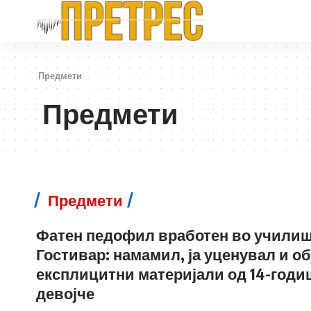
Предмети
Предмети
Предмети
Фатен педофил вработен во училиш
Гостивар: намамил, ја уценувал и о
експлицитни материјали од 14-годи
девојче