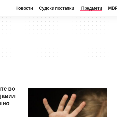
Новости
Судски постапки
Предмети
МВ
те во
бјавил
шно