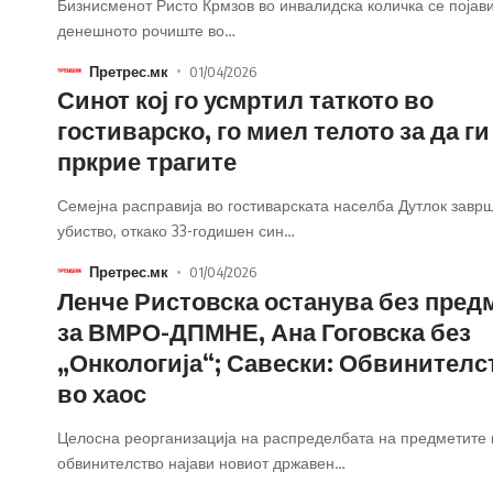
Бизнисменот Ристо Крмзов во инвалидска количка се појав
денешното рочиште во
…
Претрес.мк
01/04/2026
Синот кој го усмртил таткото во
гостиварско, го миел телото за да ги
пркрие трагите
Семејна расправија во гостиварската населба Дутлок завр
убиство, откако 33-годишен син
…
Претрес.мк
01/04/2026
Ленче Ристовска останува без пред
за ВМРО-ДПМНЕ, Ана Гоговска без
„Онкологија“; Савески: Обвинителс
во хаос
Целосна реорганизација на распределбата на предметите 
обвинителство најави новиот државен
…