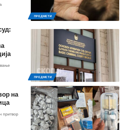
а
ПРЕДМЕТИ
суд:
за
ција
ување
ПРЕДМЕТИ
вор на
ица
н притвор