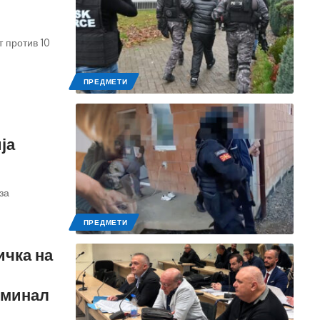
 против 10
ПРЕДМЕТИ
ја
за
ПРЕДМЕТИ
ичка на
иминал