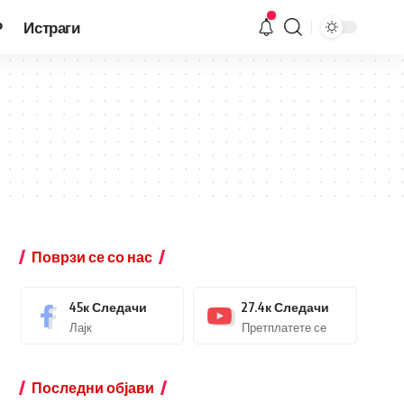
Р
Истраги
Поврзи се со нас
45к
Следачи
27.4к
Следачи
Лајк
Претплатете се
Последни објави