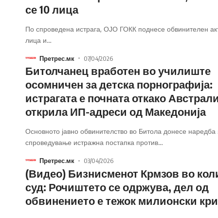
се 10 лица
По спроведена истрага, ОЈО ГОКК поднесе обвинителен акт
лица и
…
Претрес.мк
07/04/2026
Битолчанец вработен во училиште
осомничен за детска порнографија:
истрагата е почната откако Австрали
открила ИП-адреси од Македонија
Основното јавно обвинителство во Битола донесе наредба 
спроведување истражна постапка против
…
Претрес.мк
03/04/2026
(Видео) Бизнисменот Крмзов во кол
суд: Рочиштето се одржува, дел од
обвинението е тежок милионски кр