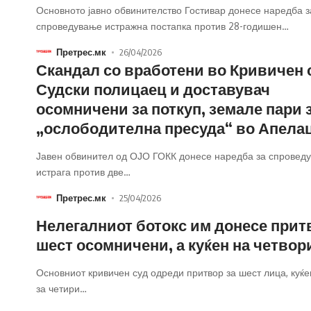
Основното јавно обвинителство Гостивар донесе наредба з
спроведување истражна постапка против 28-годишен
…
Претрес.мк
26/04/2026
Скандал со вработени во Кривичен 
Судски полицаец и доставувач
осомничени за поткуп, земале пари 
„ослободителна пресуда“ во Апела
Јавен обвинител од ОЈО ГОКК донесе наредба за спровед
истрага против две
…
Претрес.мк
25/04/2026
Нелегалниот ботокс им донесе прит
шест осомничени, а куќен на четвор
Основниот кривичен суд одреди притвор за шест лица, куќе
за четири
…