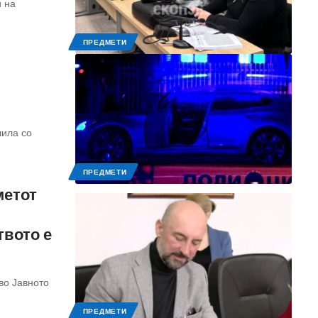
и на
ПРЕДМЕТИ
шила со
ПРЕДМЕТИ
метот
твото е
во Јавното
ПРЕДМЕТИ