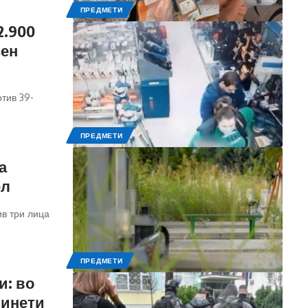
ПРЕДМЕТИ
2.900
сен
тив 39-
ПРЕДМЕТИ
а
ел
ив три лица
ПРЕДМЕТИ
и: во
винети