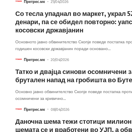
Претрес.мк
25/04/2026
Со тесла упаднал во маркет, украл 5
денари, па се обидел повторно: уап
косовски државјанин
Основното јавно обвинителство Скопје поведе постапка про
годишен косовски државјанин поради основано
…
Претрес.мк
20/04/2026
Татко и двајца синови осомничени з
брутален напад на гробишта во Бут
Основно јавно обвинителство Скопје поведе постапка прот
осомничени за кривично
…
Претрес.мк
08/04/2026
Даночна шема тежи стотици милион
шемата се и вработени во УЈП, а об