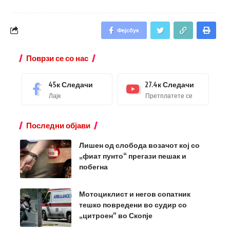
Фејсбук
Поврзи се со нас
45к
Следачи
27.4к
Следачи
Лајк
Претплатете се
Последни објави
Лишен од слобода возачот кој со
„фиат пунто“ прегази пешак и
побегна
Мотоциклист и негов сопатник
тешко повредени во судир со
„цитроен“ во Скопје