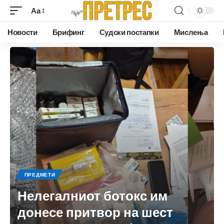
Аа
Новости
Брифинг
Судски постапки
Мислења
ПРЕДМЕТИ
Нелегалниот ботокс им
донесе притвор на шест