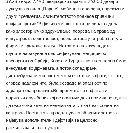
39.285 евра, 2.490 швајцарски франци, 26.000 денари,
луксузно возило „Порше“, мобилни телефони, парфеми и
други предмети.Обвинителството поднесе кривични
пријави против 19 физички и шест правни лица за дела
како злосторничко здружување, повреда на права од
индустриска сопственост, неовластена употреба на туѓа
фирма и примање поткуп.Истрагата покажува дека
групите набавувале фалсификувани медицински
препарати од Србија, Кореја и Турција, кои нелегално биле
внесувани во државата, а потоа складирани,
дистрибуирани и користени при естетски зафати, со што,
според надлежните, била создадена опасност по
здравјето на граѓаните.Во предметот е опфатен и
царински службеник кој се сомничи дека примил поткуп за
да овозможи влез на нелегалната стока без соодветна
контрола.Постапката продолжува, а обвинителството
најавува дополнителни дејствија за целосно
расчистување на случајот.