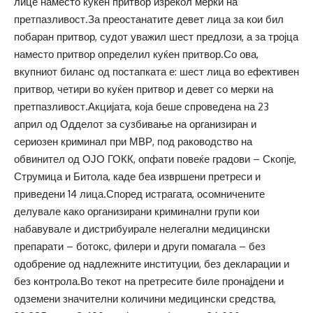
лице наместо куќен притвор изрекол мерки на
претпазливост.За преостанатите девет лица за кои бил
побаран притвор, судот уважил шест предлози, а за тројца
наместо притвор определил куќен притвор.Со ова,
вкупниот биланс од постапката е: шест лица во ефективен
притвор, четири во куќен притвор и девет со мерки на
претпазливост.Акцијата, која беше спроведена на 23
април од Одделот за сузбивање на организиран и
сериозен криминал при МВР, под раководство на
обвинител од ОЈО ГОКК, опфати повеќе градови – Скопје,
Струмица и Битола, каде беа извршени претреси и
приведени 14 лица.Според истрагата, осомничените
делувале како организирани криминални групи кои
набавувале и дистрибуирале нелегални медицински
препарати – ботокс, филери и други помагала – без
одобрение од надлежните институции, без декларации и
без контрола.Во текот на претресите биле пронајдени и
одземени значителни количини медицински средства,