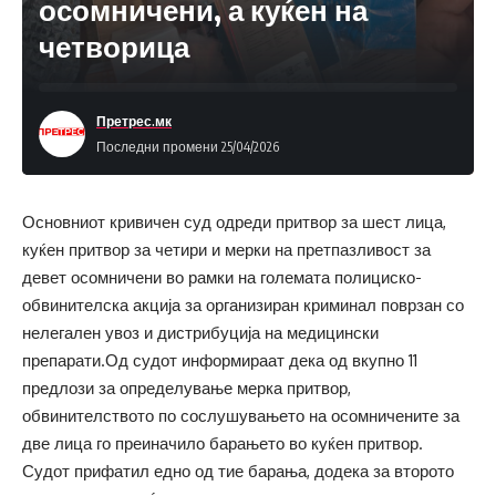
осомничени, а куќен на
четворица
Претрес.мк
Последни промени 25/04/2026
Основниот кривичен суд одреди притвор за шест лица,
куќен притвор за четири и мерки на претпазливост за
девет осомничени во рамки на големата полициско-
обвинителска акција за организиран криминал поврзан со
нелегален увоз и дистрибуција на медицински
препарати.Од судот информираат дека од вкупно 11
предлози за определување мерка притвор,
обвинителството по сослушувањето на осомничените за
две лица го преиначило барањето во куќен притвор.
Судот прифатил едно од тие барања, додека за второто