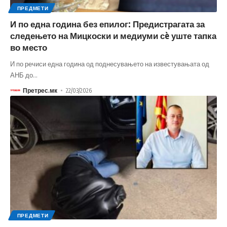
ПРЕДМЕТИ
И по една година без епилог: Предистрагата за
следењето на Мицкоски и медиуми сè уште тапка
во место
И по речиси една година од поднесувањето на известувањата од
АНБ до
…
Претрес.мк
22/03/2026
ПРЕДМЕТИ