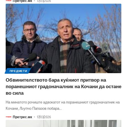
Претрес.мк
17/03/2026
ПРЕДМЕТИ
Обвинителството бара куќниот притвор на
поранешниот градоначалник на Кочани да остане
во сила
На минатото рочиште адвокатот на поранешниот градоначалник на
Кочани, Љупчо Папазов побара
…
Претрес.мк
17/03/2026