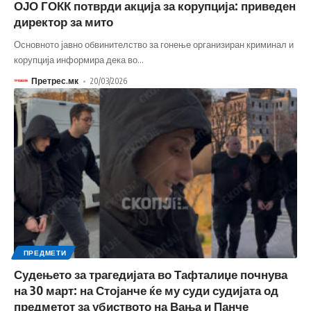
ОЈО ГОКК потврди акција за корупција: приведен
директор за мито
Основното јавно обвинителство за гонење организиран криминал и
корупција информира дека во
…
Претрес.мк
20/03/2026
ПРЕДМЕТИ
Судењето за трагедијата во Тафталиџе почнува
на 30 март: на Стојанче ќе му суди судијата од
предметот за убиството на Вања и Панче