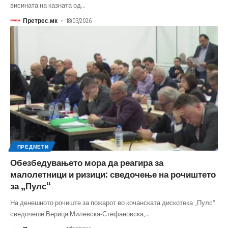
висината на казната од
…
Претрес.мк
18/03/2026
ПРЕДМЕТИ
Обезбедувањето мора да реагира за
малолетници и ризици: сведочење на рочиштето
за „Пулс“
На денешното рочиште за пожарот во кочанската дискотека „Пулс“
сведочеше Верица Милевска-Стефановска,
…