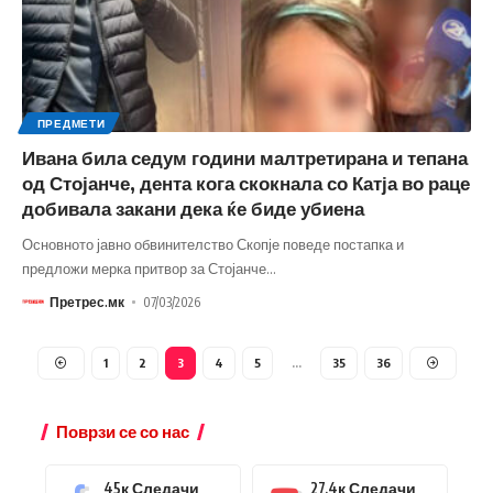
ПРЕДМЕТИ
Ивана била седум години малтретирана и тепана
од Стојанче, дента кога скокнала со Катја во раце
добивала закани дека ќе биде убиена
Основното јавно обвинителство Скопје поведе постапка и
предложи мерка притвор за Стојанче
…
Претрес.мк
07/03/2026
1
2
3
4
5
…
35
36
Поврзи се со нас
45к
Следачи
27.4к
Следачи