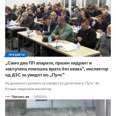
ПРЕДМЕТИ
„Само два ПП апарати, празен хидрант и
заклучена помошна врата без квака“, инспектор
од ДЗС за увидот во „Пулс“
На денешното рочиште за пожарот во дискотеката „Пулс“ во
Кочани сведочеше инспектор
…
Претрес.мк
12/03/2026