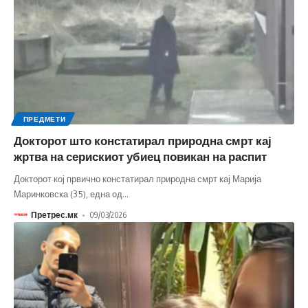
ПРЕДМЕТИ
Докторот што констатирал природна смрт кај
жртва на серискиот убиец повикан на распит
Докторот кој првично констатирал природна смрт кај Марија
Маринковска (35), една од
…
Претрес.мк
09/03/2026