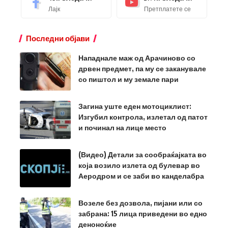
Лајк
Претплатете се
Последни објави
Нападнале маж од Арачиново со
дрвен предмет, па му се заканувале
со пиштол и му земале пари
Загина уште еден мотоциклист:
Изгубил контрола, излетал од патот
и починал на лице место
(Видео) Детали за сообраќајката во
која возило излета од булевар во
Аеродром и се заби во канделабра
Возеле без дозвола, пијани или со
забрана: 15 лица приведени во едно
деноноќие