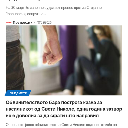
На 30 март ќе започне судскиот процес против Стојанче
Јовановски, сопруг на
…
Претрес.мк
18/03/2026
ПРЕДМЕТИ
Обвинителството бара построга казна за
насилникот од Свети Николе, една година затвор
не е доволна за да сфати што направил
Основното јавно обвинителство Свети Николе поднесе жалба на