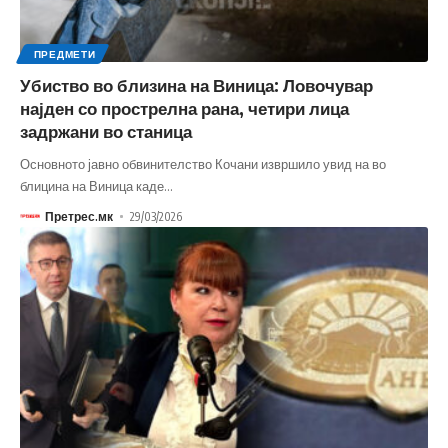
ПРЕДМЕТИ
Убиство во близина на Виница: Ловочувар
најден со прострелна рана, четири лица
задржани во станица
Основното јавно обвинителство Кочани извршило увид на во
блицина на Виница каде
…
Претрес.мк
29/03/2026