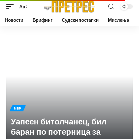
Аа
Новости
Брифинг
Судски постапки
Мислења
МВР
Уапсен битолчанец, бил
баран по потерница за