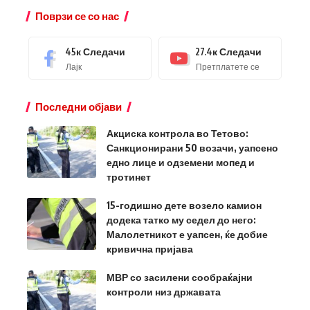
Поврзи се со нас
45к
Следачи
27.4к
Следачи
Лајк
Претплатете се
Последни објави
Акциска контрола во Тетово:
Санкционирани 50 возачи, уапсено
едно лице и одземени мопед и
тротинет
15-годишно дете возело камион
додека татко му седел до него:
Малолетникот е уапсен, ќе добие
кривична пријава
МВР со засилени сообраќајни
контроли низ државата