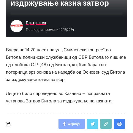
издржување казна затвор
Претрес.мк
Последни промени 10/12/2024
Вчера во 14.20 часот на ул.„Смилевски конгрес” во
Битола, полициски службеници од СВР Битола го лишиле
од слобода С.Р.(48) од Битола, кој бил баран по
потерница врз основа на наредба од Основен суд Битола
за издржување казна затвор.
Лицето било спроведено во Казнено – поправната
установа Затвор Битола за издржување на казната.
Фејсбук