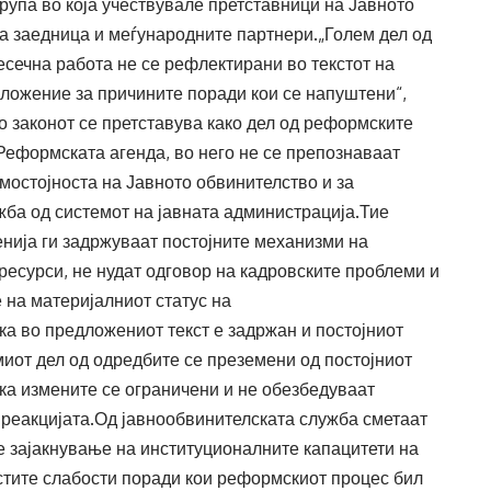
рупа во која учествувале претставници на Јавното
та заедница и меѓународните партнери.„Голем дел од
сечна работа не се рефлектирани во текстот на
зложение за причините поради кои се напуштени“,
 законот се претставува како дел од реформските
Реформската агенда, во него не се препознаваат
мостојноста на Јавното обвинителство и за
жба од системот на јавната администрација.Тие
ија ги задржуваат постојните механизми на
ресурси, не нудат одговор на кадровските проблеми и
на материјалниот статус на
а во предложениот текст е задржан и постојниот
миот дел од одредбите се преземени од постојниот
ка измените се ограничени и не обезбедуваат
 реакцијата.Од јавнообвинителската служба сметаат
не зајакнување на институционалните капацитети на
истите слабости поради кои реформскиот процес бил