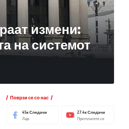
раат измени:
та на системот
Поврзи се со нас
45к
Следачи
27.4к
Следачи
Лајк
Претплатете се