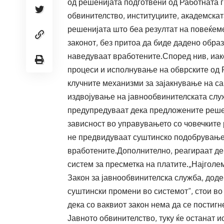
од решенијата подготвени од Работната г
обвинителство, институциите, академска
решенијата што беа резултат на повеќеме
законот, без притоа да биде дадено обра
наведуваат вработените.Според нив, иако
процеси и исполнување на обврските од 
клучните механизми за зајакнување на са
издвојување на јавнообвинителската слу
предупредуваат дека предложените решен
зависност во управувањето со човечките 
не предвидуваат суштинско подобрување 
вработените.Дополнително, реагираат дек
систем за пресметка на платите.„Најголе
Закон за јавнообвинителска служба, доде
суштински промени во системот“, стои во
дека со ваквиот закон нема да се постиг
Јавното обвинителство, туку ќе останат 