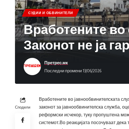
СУДИИ И ОБВИНИТЕЛИ
Вработените во 
Законот не ја г
Претрес.мк
Последни промени 13/06/2026
Вработените во јавнообвинителската слу
законот за јавнообвинителска служба, оц
Сподели
реформски исчекор, туку пропуштена мо
системот.Во реакцијата посочуваат дека 