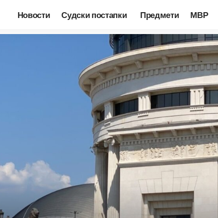
Новости
Судски постапки
Предмети
МВР