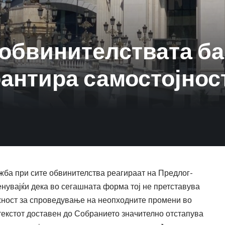
обвинителствата ба
арантира самостојнос
жба при сите обвинителства реагираат на Предлог-
енувајќи дека во сегашната форма тој не претставува
жност за спроведување на неопходните промени во
текстот доставен до Собранието значително отстапува