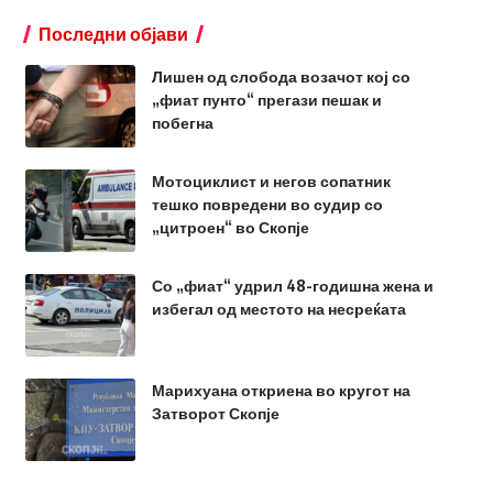
Последни објави
Лишен од слобода возачот кој со
„фиат пунто“ прегази пешак и
побегна
Мотоциклист и негов сопатник
тешко повредени во судир со
„цитроен“ во Скопје
Со „фиат“ удрил 48-годишна жена и
избегал од местото на несреќата
Марихуана откриена во кругот на
Затворот Скопје