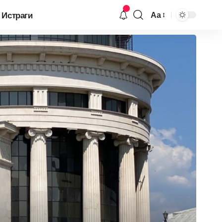
Истраги
Аа