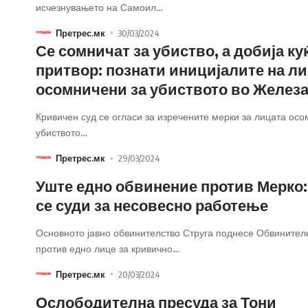
исчезнувањето на Самоил
…
Претрес.мк
30/03/2024
Се сомничат за убиство, а добија ку
притвор: познати иницијалите на л
осомничени за убиството во Желез
Кривичен суд се огласи за изречените мерки за лицата осо
убиството
…
Претрес.мк
29/03/2024
Уште едно обвинение против Мерко:
се суди за несовесно работење
Основното јавно обвинителство Струга поднесе Обвинител
против едно лице за кривично
…
Претрес.мк
20/03/2024
Ослободителна пресуда за Тони