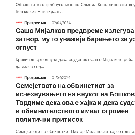
Обвинетите за грабнувањето на Самоил Костадиновски, вн
Бошковски – негираат
…
Претрес.мк
02/04/2024
Сашо Мијалков предвреме излегува
затвор, му го уважија барањето за 
отпуст
Кривичен суд одлучи дека осудениот Сашо Мијалков треба
да излезе од
…
Претрес.мк
01/04/2024
Семејството на обвинетиот за
исчезнувањето на внукот на Бошков
Тврдиме дека ова е хајка и дека суд
и обвинителството имаат огромен
политички притисок
Семејството на обвинетиот Виктор Миланоски, кој се гони з