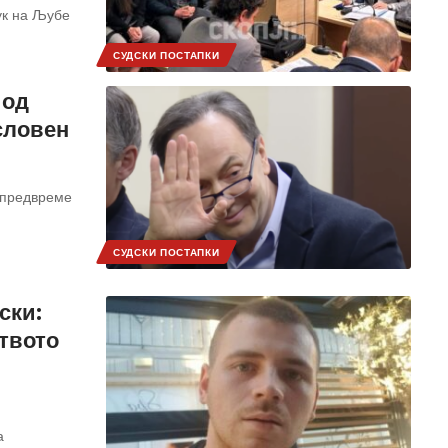
ук на Љубе
СУДСКИ ПОСТАПКИ
 од
условен
 предвреме
СУДСКИ ПОСТАПКИ
ски:
ството
а