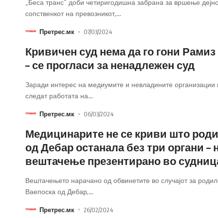
„Беса транс“ доби четиригодишна забрана за вршење дејно
сопственкот на превозникот,
…
Претрес.мк
07/03/2024
Кривичен суд нема да го гони Рамиз
– се прогласи за ненадлежен суд
Заради интерес на медиумите и невладините организации к
следат работата на
…
Претрес.мк
06/03/2024
Медицинарите не се криви што род
од Дебар останала без три органи – 
вештачење презентирано во судниц
Вештачењето нарачано од обвинетите во случајот за родил
Ваепоска од Дебар,
…
Претрес.мк
26/02/2024