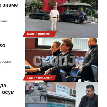
о знаме
 беше
СУДСКИ ПОСТАПКИ
во
Северна
СУДСКИ ПОСТАПКИ
 да
и осум