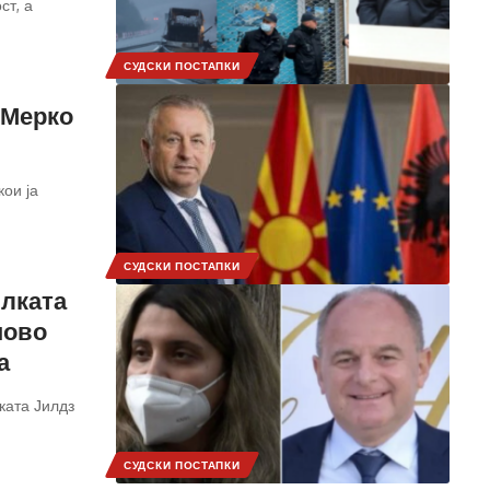
ст, а
СУДСКИ ПОСТАПКИ
 Мерко
ои ја
СУДСКИ ПОСТАПКИ
илката
ново
а
ката Јилдз
СУДСКИ ПОСТАПКИ