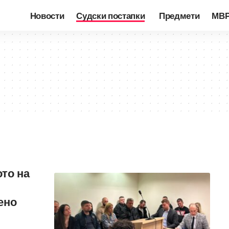
Новости
Судски постапки
Предмети
МВ
ото на
ено