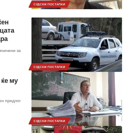
СУДСКИ ПОСТАПКИ
ќен
ицата
ара
мничени за
СУДСКИ ПОСТАПКИ
 ќе му
ен предлог
СУДСКИ ПОСТАПКИ