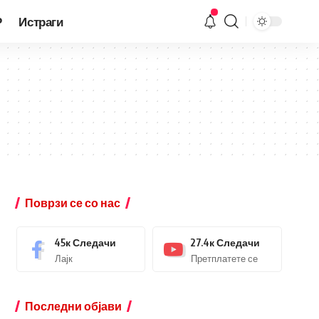
Р
Истраги
Поврзи се со нас
45к
Следачи
27.4к
Следачи
Лајк
Претплатете се
Последни објави