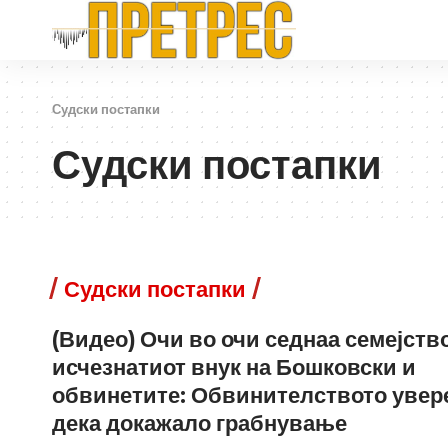
Судски постапки
Судски постапки
Судски постапки
(Видео) Очи во очи седнаа семејств
исчезнатиот внук на Бошковски и
обвинетите: Обвинителството увер
дека докажало грабнување