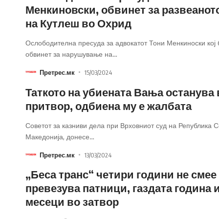
Менкиновски, обвинет за развеанот
на Кутлеш во Охрид
Ослободителна пресуда за адвокатот Тони Менкиноски кој
обвинет за нарушување на
…
Претрес.мк
15/03/2024
Таткото на убиената Вања останува 
притвор, одбиена му е жалбата
Советот за казниви дела при Врховниот суд на Република 
Македонија, донесе
…
Претрес.мк
13/03/2024
„Беса транс“ четири години не смее
превезува патници, газдата година 
месеци во затвор