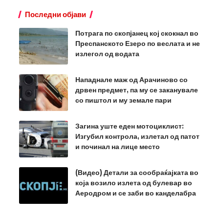
Последни објави
Потрага по скопјанец кој скокнал во
Преспанското Езеро по веслата и не
излегол од водата
Нападнале маж од Арачиново со
дрвен предмет, па му се заканувале
со пиштол и му земале пари
Загина уште еден мотоциклист:
Изгубил контрола, излетал од патот
и починал на лице место
(Видео) Детали за сообраќајката во
која возило излета од булевар во
Аеродром и се заби во канделабра