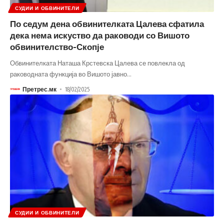
СУДИИ И ОБВИНИТЕЛИ
По седум дена обвинителката Цалева сфатила
дека нема искуство да раководи со Вишото
обвинителство-Скопје
Обвинителката Наташа Крстевска Цалева се повлекла од
раководната функција во Вишото јавно
…
Претрес.мк
18/02/2025
СУДИИ И ОБВИНИТЕЛИ