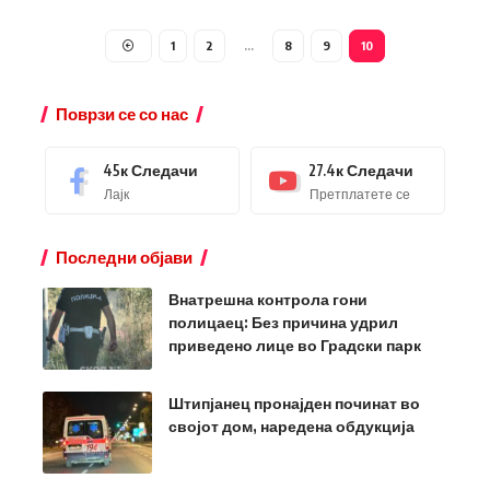
1
2
…
8
9
10
Поврзи се со нас
45к
Следачи
27.4к
Следачи
Лајк
Претплатете се
Последни објави
Внатрешна контрола гони
полицаец: Без причина удрил
приведено лице во Градски парк
Штипјанец пронајден починат во
својот дом, наредена обдукција