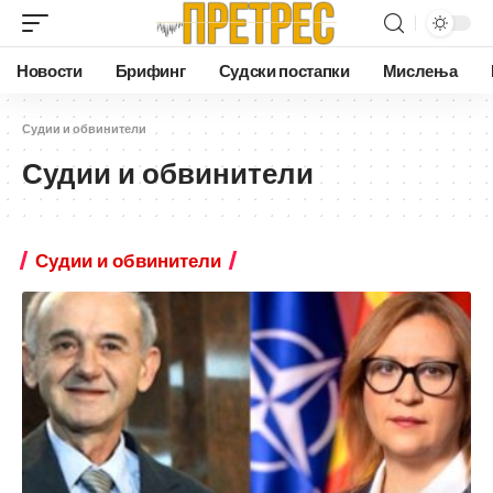
Новости
Брифинг
Судски постапки
Мислења
Судии и обвинители
Судии и обвинители
Судии и обвинители