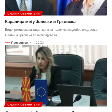
СУДИИ И ОБВИНИТЕЛИ
Караница меѓу Јовески и Грковска
Вицепремиерката задолжена за политики за добро владеење
Славица Грковска во интервјуто за
…
Претрес.мк
11/12/2022
СУДИИ И ОБВИНИТЕЛИ