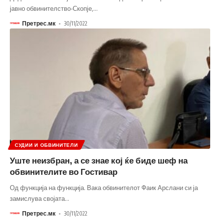
јавно обвинителство-Скопје,
…
Претрес.мк
30/11/2022
СУДИИ И ОБВИНИТЕЛИ
Уште неизбран, а се знае кој ќе биде шеф на
обвинителите во Гостивар
Од функција на функција. Вака обвинителот Фаик Арслани си ја
замислува својата
…
Претрес.мк
30/11/2022