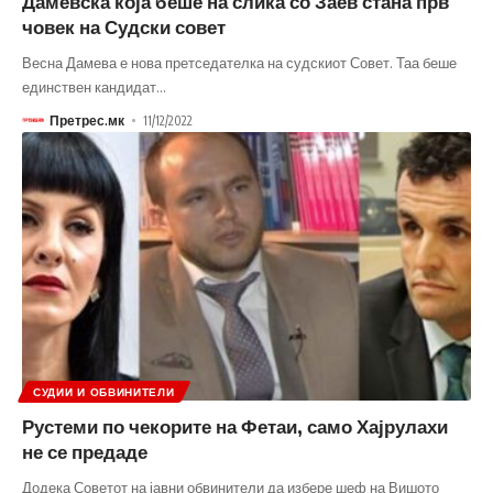
Дамевска која беше на слика со Заев стана прв
човек на Судски совет
Весна Дамева е нова претседателка на судскиот Совет. Таа беше
единствен кандидат
…
Претрес.мк
11/12/2022
СУДИИ И ОБВИНИТЕЛИ
Рустеми по чекорите на Фетаи, само Хајрулахи
не се предаде
Додека Советот на јавни обвинители да избере шеф на Вишото