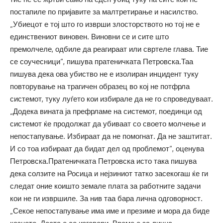
постапиле по пријавите за малтретирање и насилство.
„Убиецот е тој што го изврши злосторството но тој не е
единствениот виновен. Виновни се и сите што
премолчеле, одбиле да реагираат или свртеле глава. Тие
се соучесници“, пишува пратеничката Петровска.Таа
пишува дека ова убиство не е изолиран инцидент туку
повторување на трагичен образец во кој не потфрла
системот, туку луѓето кои избирале да не го спроведуваат.
„Додека вината ја префрламе на системот, поединци од
системот ќе продолжат да убиваат со своето молчење и
непостапување. Избираат да не помогнат. Да не заштитат.
И со тоа избираат да бидат дел од проблемот“, оценува
Петровска.Пратеничката Петровска исто така пишува
дека солзите на Росица и нејзиниот татко засекогаш ќе ги
следат оние коишто земале плата за работните задачи
кои не ги извршиле. За нив таа бара лична одговорност.
„Секое непостапување има име и презиме и мора да биде