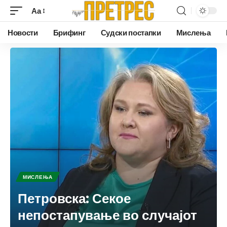
Аа
Новости
Брифинг
Судски постапки
Мислења
МИСЛЕЊА
Петровска: Секое
непостапување во случајот