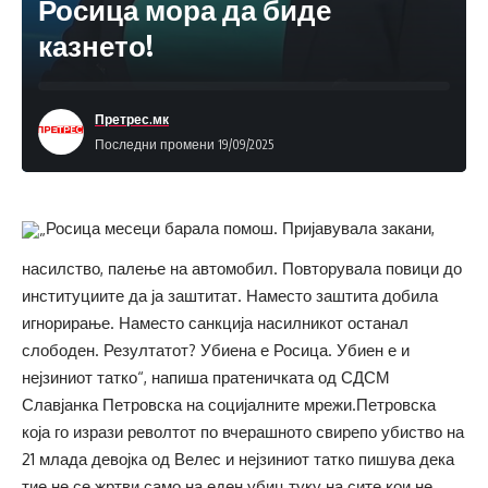
Росица мора да биде
казнето!
Претрес.мк
Последни промени 19/09/2025
„Росица месеци барала помош. Пријавувала закани,
насилство, палење на автомобил. Повторувала повици до
институциите да ја заштитат. Наместо заштита добила
игнорирање. Наместо санкција насилникот останал
слободен. Резултатот? Убиена е Росица. Убиен е и
нејзиниот татко“, напиша пратеничката од СДСМ
Славјанка Петровска на социјалните мрежи.Петровска
која го изрази револтот по вчерашното свирепо убиство на
21 млада девојка од Велес и нејзиниот татко пишува дека
тие не се жртви само на еден убиц туку на сите кои не