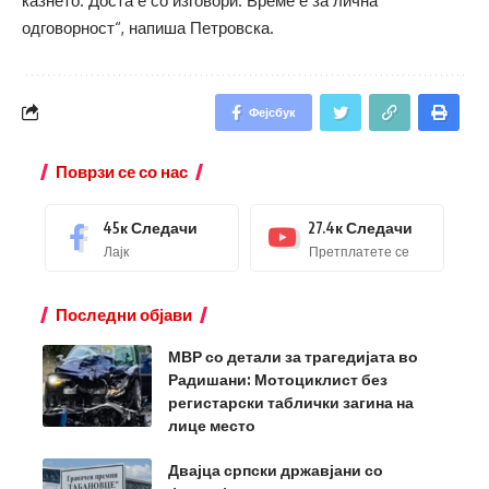
казнето. Доста е со изговори. Време е за лична
одговорност“, напиша Петровска.
Фејсбук
Поврзи се со нас
45к
Следачи
27.4к
Следачи
Лајк
Претплатете се
Последни објави
МВР со детали за трагедијата во
Радишани: Мотоциклист без
регистарски таблички загина на
лице место
Двајца српски државјани со