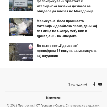
фалсификувани хрватска и
италијанска возачка дозвола се
обиделе да влезат во Македонија
Марихуана, бела прашкаста
материја и дробилка пронајдени кај
пет лица во Скопје, меѓу нив и
државјанин на Шведска
Во затворот „Идризово“
пронајдени 27 пакувања марихуана
кај осуденик
Заследи нѐ
Маркетинг
© 2022 Претрес.мк | СТ Групација-Скопје. Сите права се задржани.