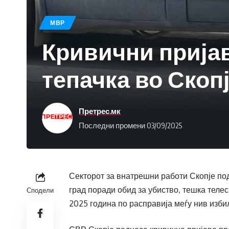
МВР
Кривични пријав
тепачка во Скоп
Претрес.мк
Последни промени 03/09/2025
Секторот за внатрешни работи Скопје под
град поради обид за убиство, тешка телесн
Сподели
2025 година по расправија меѓу нив изби