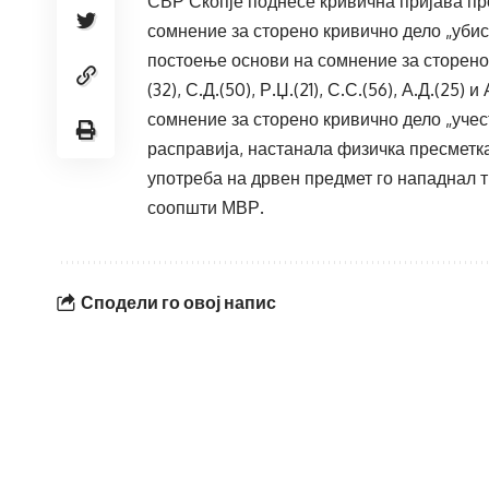
СВР Скопје поднесе кривична пријава про
сомнение за сторено кривично дело „убист
постоење основи на сомнение за сторено 
(32), С.Д.(50), Р.Џ.(21), С.С.(56), А.Д.(25
сомнение за сторено кривично дело „учест
расправија, настанала физичка пресметка
употреба на дрвен предмет го нападнал т
соопшти МВР.
Сподели го овој напис