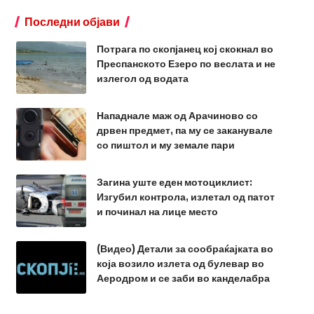
Последни објави
Потрага по скопјанец кој скокнал во
Преспанското Езеро по веслата и не
излегол од водата
Нападнале маж од Арачиново со
дрвен предмет, па му се заканувале
со пиштол и му земале пари
Загина уште еден мотоциклист:
Изгубил контрола, излетал од патот
и починал на лице место
(Видео) Детали за сообраќајката во
која возило излета од булевар во
Аеродром и се заби во канделабра