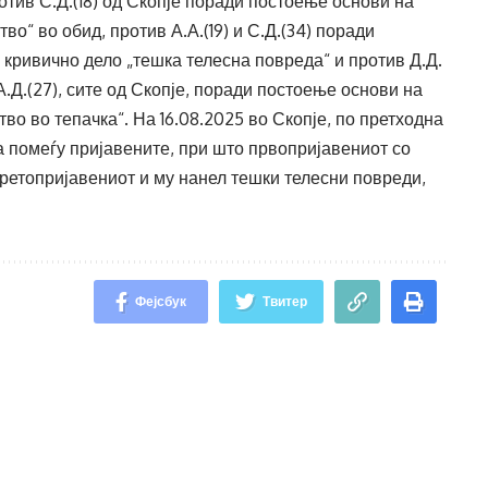
тив С.Д.(18) од Скопје поради постоење основи на
во“ во обид, против А.А.(19) и С.Д.(34) поради
кривично дело „тешка телесна повреда“ и против Д.Д.
) и А.Д.(27), сите од Скопје, поради постоење основи на
во во тепачка“. На 16.08.2025 во Скопје, по претходна
 помеѓу пријавените, при што првопријавениот со
ретопријавениот и му нанел тешки телесни повреди,
Фејсбук
Твитер