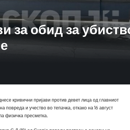
и за обид за убиств
је
несе кривични пријави против девет лица од главниот
а повреда и учество во тепачка, откако на 16 август
ла физичка пресметка.