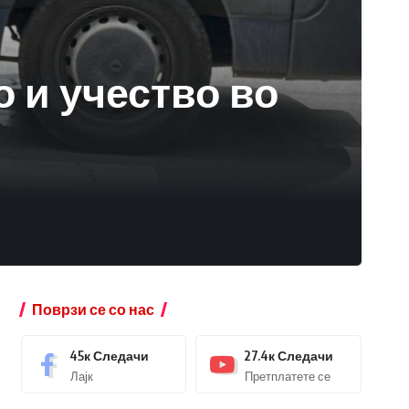
о и учество во
Поврзи се со нас
45к
Следачи
27.4к
Следачи
Лајк
Претплатете се