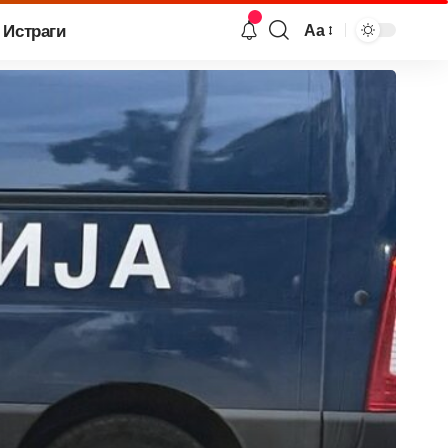
Истраги
Аа