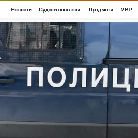
Новости
Судски постапки
Предмети
МВР