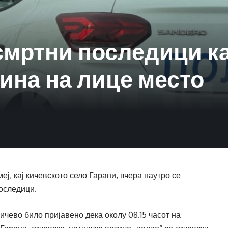
смртни последици кај
ина на лице место
ј, кај кичевското село Гарани, вчера наутро се
оследици.
ичево било пријавено дека околу 08.15 часот на