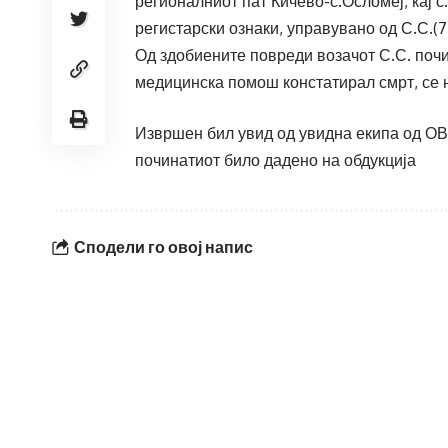
регионалниот пат Кичево-с.Осломеј, кај с
регистарски ознаки, управувано од С.С.(7
Од здобиените повреди возачот С.С. почи
медицинска помош констатирал смрт, се 
Извршен бил увид од увидна екипа од ОВР
починатиот било дадено на обдукција
Сподели го овој напис