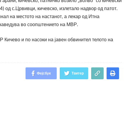
.Гарани, кичевско, патничко возило „волво“ со кичевски
4) од с.Црвивци, кичевско, излетало надвор од патот.
нал на местото на настанот, а лекар од Итна
наведува во соопштението на МВР.
 Кичево и по насоки на јавен обвинител телото на
Фејсбук
Твитер