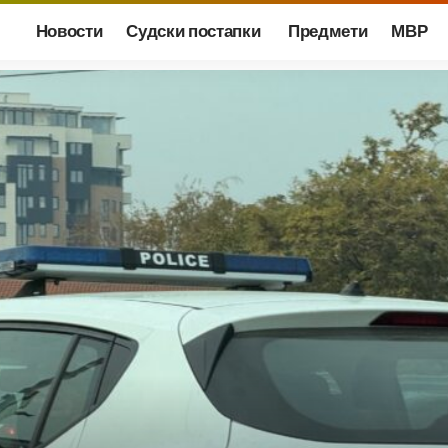
Новости
Судски постапки
Предмети
МВР