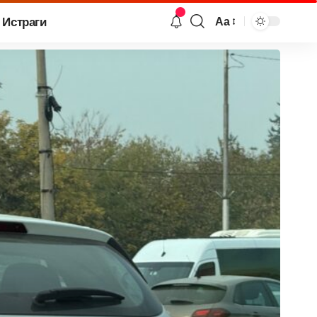
Истраги
Аа