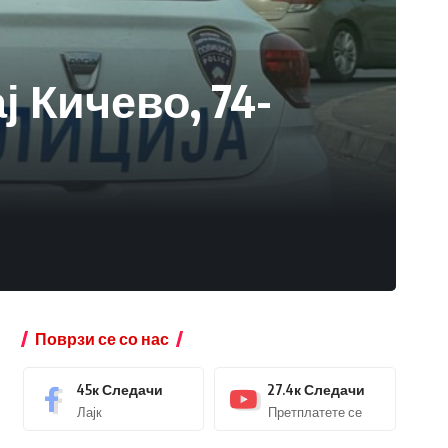
 Кичево, 74-
Поврзи се со нас
45к
Следачи
27.4к
Следачи
Лајк
Претплатете се