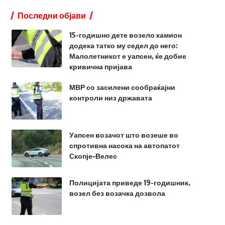
Последни објави
15-годишно дете возело камион
додека татко му седел до него:
Малолетникот е уапсен, ќе добие
кривична пријава
МВР со засилени сообраќајни
контроли низ државата
Уапсен возачот што возеше во
спротивна насока на автопатот
Скопје–Велес
Полицијата приведе 19-годишник,
возел без возачка дозвола