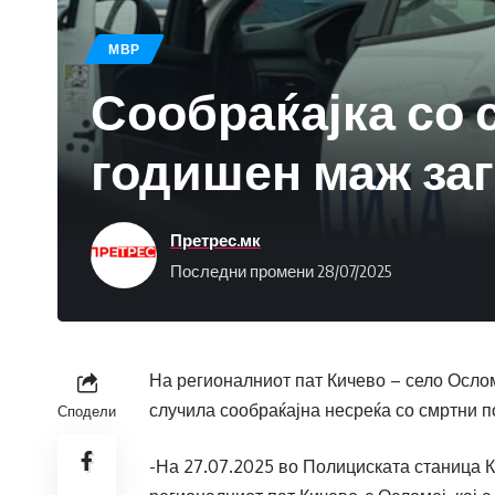
МВР
Сообраќајка со 
годишен маж заг
Претрес.мк
Последни промени 28/07/2025
На регионалниот пат Кичево – село Осломе
случила сообраќајна несреќа со смртни п
Сподели
-На 27.07.2025 во Полициската станица К