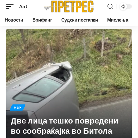
Аа
Новости
Брифинг
Судски постапки
Мислења
МВР
Две лица тешко повредени
во сообраќајка во Битола