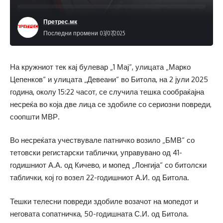
Претрес.мк
Последни промени 03/07/2025
На кружниот тек кај булевар „1 Мај“, улицата „Марко
Цепенков“ и улицата „Девеани“ во Битола, на 2 јули 2025
година, околу 15:22 часот, се случила тешка сообраќајна
несреќа во која две лица се здобиле со сериозни повреди,
соопшти МВР.
Во несреќата учествувале патничко возило „БМВ“ со
тетовски регистарски таблички, управувано од 41-
годишниот А.А. од Кичево, и мопед „Лонгија“ со битолски
таблички, кој го возел 22-годишниот А.И. од Битола.
Тешки телесни повреди здобиле возачот на мопедот и
неговата сопатничка, 50-годишната С.И. од Битола.