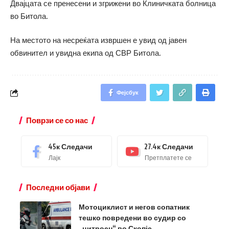
Двајцата се пренесени и згрижени во Клиничката болница
во Битола.
На местото на несреќата извршен е увид од јавен
обвинител и увидна екипа од СВР Битола.
Фејсбук
Поврзи се со нас
45к
Следачи
27.4к
Следачи
Лајк
Претплатете се
Последни објави
Мотоциклист и негов сопатник
тешко повредени во судир со
„цитроен“ во Скопје