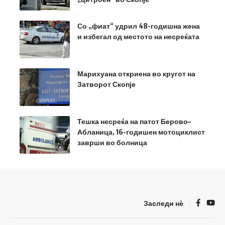
Со „фиат“ удрил 48-годишна жена
и избегал од местото на несреќата
Марихуана откриена во кругот на
Затворот Скопје
Тешка несреќа на патот Берово–
Абланица, 16-годишен мотоциклист
заврши во болница
Заследи нѐ