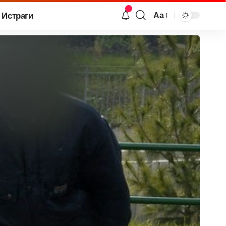
Истраги
Аа