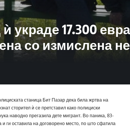
ѝ украде 17.300 евра
ена со измислена н
олициската станица Бит Пазар дека била жртва на
знат сторител ѝ се претставил како полициски
нука наводно прегазила дете мигрант. Во паника, 83-
а и ги оставила на договорено место, по што сфатила