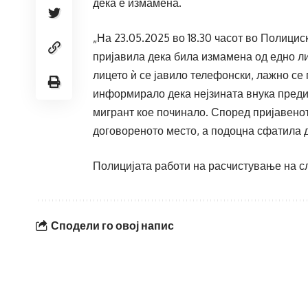
дека е измамена.
„На 23.05.2025 во 18.30 часот во Полици
пријавила дека била измамена од едно ли
лицето ѝ се јавило телефонски, лажно се
информирало дека нејзината внука предиз
мигрант кое починало. Според пријавеното
договореното место, а подоцна сфатила д
Полицијата работи на расчистување на сл
Сподели го овој напис