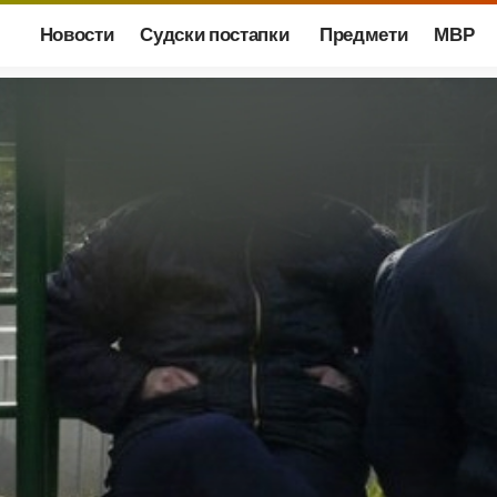
Новости
Судски постапки
Предмети
МВР