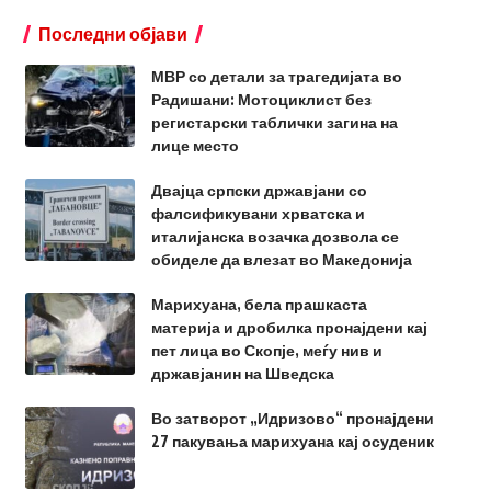
Последни објави
МВР со детали за трагедијата во
Радишани: Мотоциклист без
регистарски таблички загина на
лице место
Двајца српски државјани со
фалсификувани хрватска и
италијанска возачка дозвола се
обиделе да влезат во Македонија
Марихуана, бела прашкаста
материја и дробилка пронајдени кај
пет лица во Скопје, меѓу нив и
државјанин на Шведска
Во затворот „Идризово“ пронајдени
27 пакувања марихуана кај осуденик