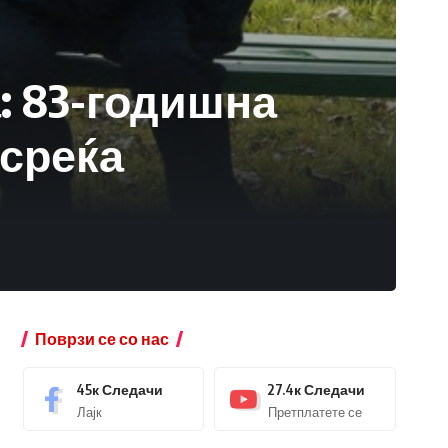
: 83-годишна
есреќа
Поврзи се со нас
45к
Следачи
27.4к
Следачи
Лајк
Претплатете се