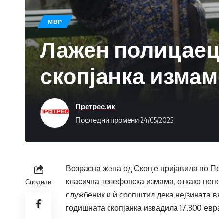
МВР
Лажен полицаец 
скопјанка измам
Претрес.мк
Последни промени 24/05/2025
Возрасна жена од Скопје пријавила во П
класична телефонска измама, откако непо
Сподели
службеник и ѝ соопштил дека нејзината в
годишната скопјанка извадила 17.300 евр