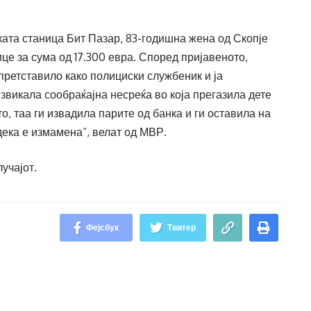
ската станица Бит Пазар, 83-годишна жена од Скопје
це за сума од 17.300 евра. Според пријавеното,
 претставило како полициски службеник и ја
викала сообраќајна несреќа во која прегазила дете
, таа ги извадила парите од банка и ги оставила на
ека е измамена“, велат од МВР.
учајот.
Фејсбук
Твитер