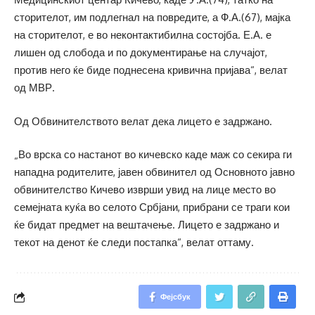
сторителот, им подлегнал на повредите, а Ф.А.(67), мајка
на сторителот, е во неконтактибилна состојба. Е.А. е
лишен од слобода и по документирање на случајот,
против него ќе биде поднесена кривична пријава“, велат
од МВР.
Од Обвинителството велат дека лицето е задржано.
„Во врска со настанот во кичевско каде маж со секира ги
нападна родителите, јавен обвинител од Основното јавно
обвинителство Кичево изврши увид на лице место во
семејната куќа во селото Србјани, прибрани се траги кои
ќе бидат предмет на вештачење. Лицето е задржано и
текот на денот ќе следи постапка“, велат оттаму.
Фејсбук