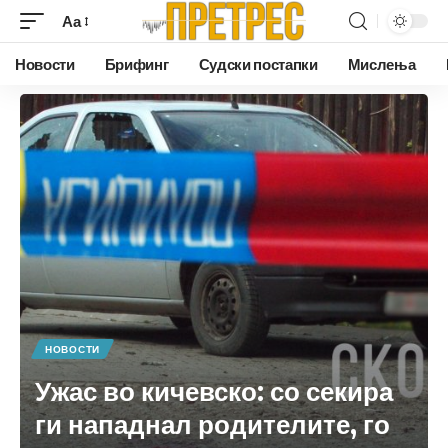
Аа
Новости
Брифинг
Судски постапки
Мислења
НОВОСТИ
Ужас во кичевско: со секира
ги нападнал родителите, го