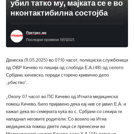
убил татко му, мајката се е во
нконтактибилна состојба
Претрес.мк
Последни промени 11/05/2025
Денеска (11.05.2025) во 07:10 часот, полициски службеници
од ОВР Кичево го лишија од слобода Е.А.(48) од селото
Србјани, кичевско, поради сторено кривично дело
„убиство“.
„Околу 07 часот во ПС Кичево од Итната медицинска
помош Кичево, било пријавено дека кај нив се јавил Е.А. и
кажал дека во семејната куќа во с. Србјани со секира ги
нападнал неговите родители. Со возило на Итна
медицинска помош двете лица се пренесени во
Медицинскиот центар Кичево, каде У.А.(74), татко на