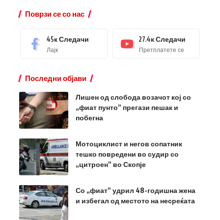
Поврзи се со нас
45к
Следачи
27.4к
Следачи
Лајк
Претплатете се
Последни објави
Лишен од слобода возачот кој со
„фиат пунто“ прегази пешак и
побегна
Мотоциклист и негов сопатник
тешко повредени во судир со
„цитроен“ во Скопје
Со „фиат“ удрил 48-годишна жена
и избегал од местото на несреќата