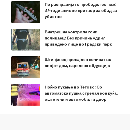
По расправија го прободел со нож:
37-годишник во притвор за обид за
убиство
Внатрешна контрола гони
полицаец: Без причина удрил
приведено лице во Градски парк
Штипјанец пронајден починат во
својот дом, наредена обдукција
Ноќно пукање во Тетово: Со
автоматска пушка стрелал кон куќа,
оштетени и автомобил и двор