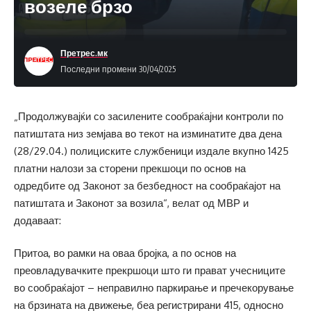
возеле брзо
Претрес.мк
Последни промени 30/04/2025
„Продолжувајќи со засилените сообраќајни контроли по
патиштата низ земјава во текот на изминатите два дена
(28/29.04.) полициските службеници издале вкупно 1425
платни налози за сторени прекшоци по основ на
одредбите од Законот за безбедност на сообраќајот на
патиштата и Законот за возила“, велат од МВР и
додаваат:
Притоа, во рамки на оваа бројка, а по основ на
преовладувачките прекршоци што ги прават учесниците
во сообраќајот – неправилно паркирање и пречекорување
на брзината на движење, беа регистрирани 415, односно