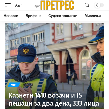
Аа
Новости
Брифинг
Судски постапки
Мислења
МВР
Казнети 1410 возачи и 15
пешаци за два дена, 333 лица