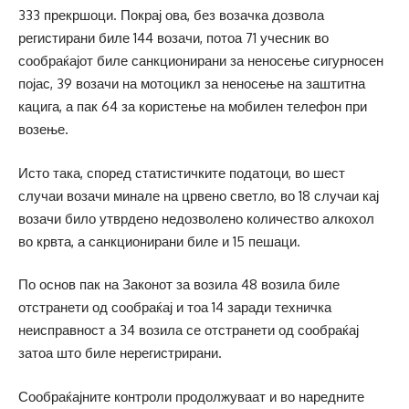
333 прекршоци. Покрај ова, без возачка дозвола
регистирани биле 144 возачи, потоа 71 учесник во
сообраќајот биле санкционирани за неносење сигурносен
појас, 39 возачи на мотоцикл за неносење на заштитна
кацига, а пак 64 за користење на мобилен телефон при
возење.
Исто така, според статистичките податоци, во шест
случаи возачи минале на црвено светло, во 18 случаи кај
возачи било утврдено недозволено количество алкохол
во крвта, а санкционирани биле и 15 пешаци.
По основ пак на Законот за возила 48 возила биле
отстранети од сообраќај и тоа 14 заради техничка
неисправност а 34 возила се отстранети од сообраќај
затоа што биле нерегистрирани.
Сообраќајните контроли продолжуваат и во наредните