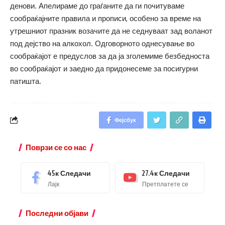
денови. Апелираме до граѓаните да ги почитуваме
сообраќајните правила и прописи, особено за време на
утрешниот празник возачите да не седнуваат зад воланот
под дејство на алкохол. Одговорното однесување во
сообраќајот е предуслов за да ја зголемиме безбедноста
во сообраќајот и заедно да придонесеме за посигурни
патишта.
Фејсбук
Поврзи се со нас
45к
Следачи
27.4к
Следачи
Лајк
Претплатете се
Последни објави