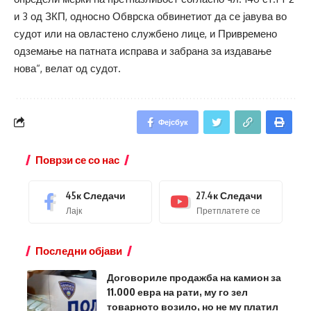
и 3 од ЗКП, односно Обврска обвинетиот да се јавува во
судот или на овластено службено лице, и Привремено
одземање на патната исправа и забрана за издавање
нова“, велат од судот.
Фејсбук
Поврзи се со нас
45к
Следачи
27.4к
Следачи
Лајк
Претплатете се
Последни објави
Договориле продажба на камион за
11.000 евра на рати, му го зел
товарното возило, но не му платил