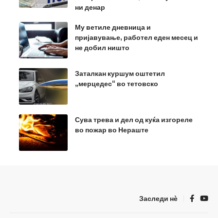
ни денар
Му ветиле дневница и
пријавување, работел еден месец и
не добил ништо
Заталкан куршум оштетил
„мерцедес“ во тетовско
Сува трева и дел од куќа изгореле
во пожар во Нераште
Заследи нѐ