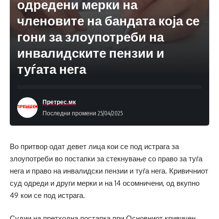
одредени мерки на
членовите на бандата која се
гони за злоупотреби на
инвалидските пензии и
туѓата нега
Претрес.мк
Последни промени 25/04/2025
Во притвор одат девет лица кои се под истрага за
злоупотреби во постапки за стекнување со право за туѓа
нега и право на инвалидски пензии и туѓа нега. Кривичниот
суд одреди и други мерки и на 14 осомничени, од вкупно
49 кои се под истрага.
Судии на претходна постапка при Основниот кривичен