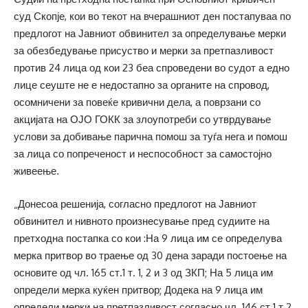
суд Скопје, кои во текот на вчерашниот ден постапуваа по
предлогот на Јавниот обвинител за определување мерки
за обезбедување присуство и мерки за претпазливост
против 24 лица од кои 23 беа спроведени во судот а едно
лице сеуште не е недостапно за органите на спровод,
осомничени за повеќе кривични дела, а поврзани со
акцијата на ОЈО ГОКК за злоупотреби со утврдување
услови за добивање парична помош за туѓа нега и помош
за лица со попреченост и неспособност за самостојно
живеење.
„Донесоа решенија, согласно предлогот на Јавниот
обвинител и нивното произнесување пред судиите на
претходна постапка со кои :На 9 лица им се определува
мерка притвор во траење од 30 дена заради постоење на
основите од чл. 165 ст.1 т. 1, 2 и 3 од ЗКП; На 5 лица им
определи мерка куќен притвор; Додека на 9 лица им
определи мерки на претпазливост согласно чл. 146 ст.1 т 2