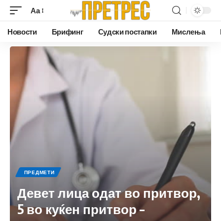
Аа
Новости
Брифинг
Судски постапки
Мислења
ПРЕДМЕТИ
Девет лица одат во притвор,
5 во куќен притвор –