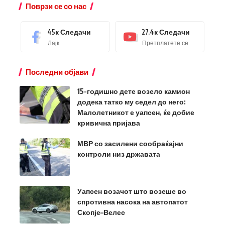
Поврзи се со нас
45к
Следачи
27.4к
Следачи
Лајк
Претплатете се
Последни објави
15-годишно дете возело камион
додека татко му седел до него:
Малолетникот е уапсен, ќе добие
кривична пријава
МВР со засилени сообраќајни
контроли низ државата
Уапсен возачот што возеше во
спротивна насока на автопатот
Скопје–Велес