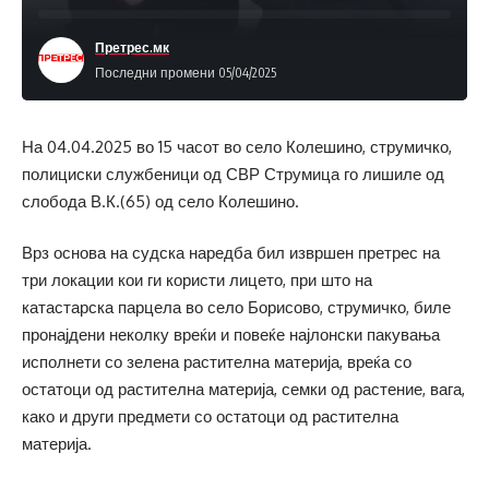
Претрес.мк
Последни промени 05/04/2025
На 04.04.2025 во 15 часот во село Колешино, струмичко,
полициски службеници од СВР Струмица го лишиле од
слобода В.К.(65) од село Колешино.
Врз основа на судска наредба бил извршен претрес на
три локации кои ги користи лицето, при што на
катастарска парцела во село Борисово, струмичко, биле
пронајдени неколку вреќи и повеќе најлонски пакувања
исполнети со зелена растителна материја, вреќа со
остатоци од растителна материја, семки од растение, вага,
како и други предмети со остатоци од растителна
материја.