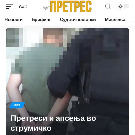
Аа
Новости
Брифинг
Судски постапки
Мислења
МВР
Претреси и апсења во
струмичко