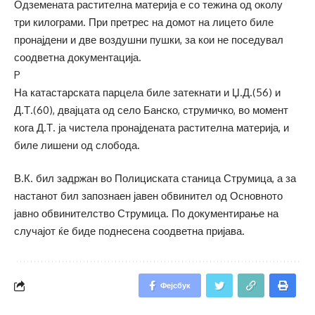
Одземената растителна материја е со тежина од околу
три килограми. При претрес на домот на лицето биле
пронајдени и две воздушни пушки, за кои не поседувал
соодветна документација.
P
На катастарската парцела биле затекнати и Џ.Д.(56) и
Д.Т.(60), двајцата од село Банско, струмичко, во момент
кога Д.Т. ја чистела пронајдената растителна материја, и
биле лишени од слобода.
В.К. бил задржан во Полициската станица Струмица, а за
настанот бил запознаен јавен обвинител од Основното
јавно обвинителство Струмица. По документирање на
случајот ќе биде поднесена соодветна пријава.
Фејсбук