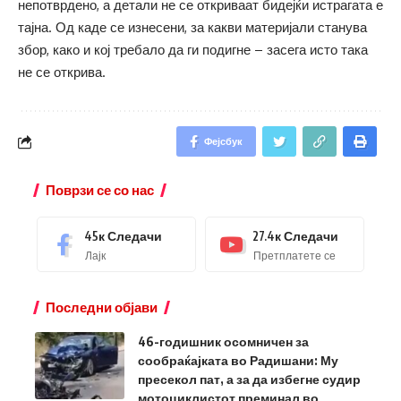
непотврдено, а детали не се откриваат бидејќи истрагата е
тајна. Од каде се изнесени, за какви материјали станува
збор, како и кој требало да ги подигне – засега исто така
не се открива.
Фејсбук
Поврзи се со нас
45к
Следачи
27.4к
Следачи
Лајк
Претплатете се
Последни објави
46-годишник осомничен за
сообраќајката во Радишани: Му
пресекол пат, а за да избегне судир
мотоциклистот преминал во