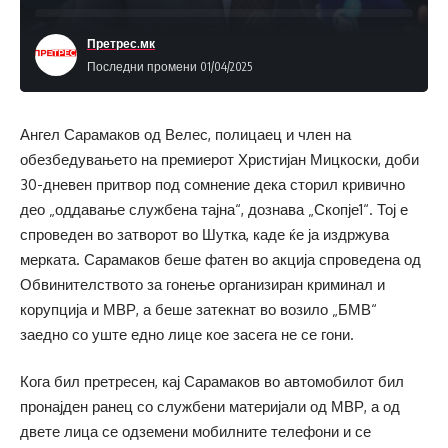
Претрес.мк
Последни промени 01/04/2025
Ангел Сарамаков од Велес, полицаец и член на
обезбедувањето на премиерот Христијан Мицкоски, доби
30-дневен притвор под сомнение дека сторил кривично
део „оддавање службена тајна“, дознава „Скопје1“. Тој е
спроведен во затворот во Шутка, каде ќе ја издржува
мерката. Сарамаков беше фатен во акција спроведена од
Обвинителството за гонење организиран криминал и
корупција и МВР, а беше затекнат во возило „БМВ“
заедно со уште едно лице кое засега не се гони.
Кога бил претресен, кај Сарамаков во автомобилот бил
пронајден ранец со службени материјали од МВР, а од
двете лица се одземени мобилните телефони и се