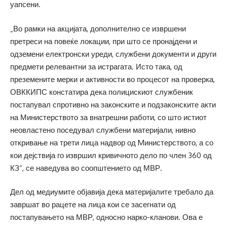
уапсени.
„Во рамки на акцијата, дополнително се извршени
претреси на повеќе локации, при што се пронајдени и
одземени електронски уреди, службени документи и други
предмети релевантни за истрагата. Исто така, од
преземените мерки и активности во процесот на проверка,
ОВККИПС констатира дека полицискиот службеник
постапувал спротивно на законските и подзаконските акти
на Министерството за внатрешни работи, со што истиот
неовластено поседувал службени материјали, нивно
откривање на трети лица надвор од Mинистерството, а со
кои дејствија го извршил кривичното дело по член 360 од
КЗ“, се наведува во соопштението од МВР.
Дел од медиумите објавија дека материјалите требало да
завршат во рацете на лица кои се засегнати од
постапувањето на МВР, односно нарко-кланови. Ова е