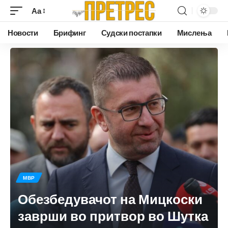
Аа
Новости
Брифинг
Судски постапки
Мислења
МВР
Обезбедувачот на Мицкоски
заврши во притвор во Шутка