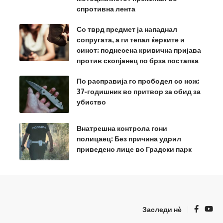
спротивна лента
Со тврд предмет ја нападнал
сопругата, а ги тепал ќерките и
синот: поднесена кривична пријава
против скопјанец по брза постапка
По расправија го прободел со нож:
37-годишник во притвор за обид за
убиство
Внатрешна контрола гони
полицаец: Без причина удрил
приведено лице во Градски парк
Заследи нѐ