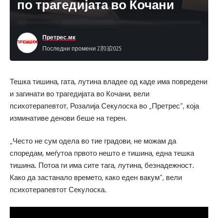
по трагедијата во Кочани
Претрес.мк
Последни промени 27/03/2025
Тешка тишина, гата, лутина владее од каде има повредени
и загинати во трагедијата во Кочани, вели
психотерапевтот, Розалија Секулоска во „Претрес“, која
изминативе денови беше на терен.
„Често не сум одела во тие градови, не можам да
споредам, меѓутоа првото нешто е тишина, една тешка
тишина. Потоа ги има сите тага, лутина, безнадежност.
Како да застанало времето, како еден вакум“, вели
психотерапевтот Секулоска.