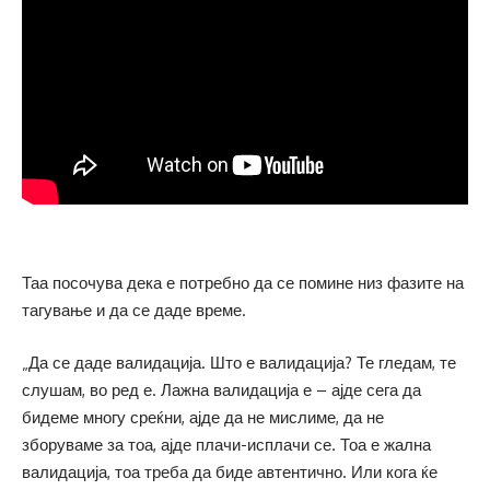
Таа посочува дека е потребно да се помине низ фазите на
тагување и да се даде време.
„Да се даде валидација. Што е валидација? Те гледам, те
слушам, во ред е. Лажна валидација е – ајде сега да
бидеме многу среќни, ајде да не мислиме, да не
зборуваме за тоа, ајде плачи-исплачи се. Тоа е жална
валидација, тоа треба да биде автентично. Или кога ќе