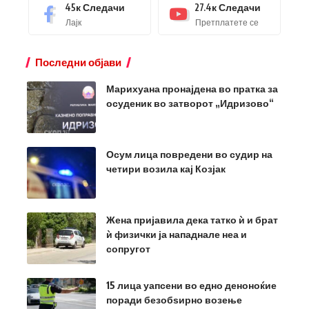
45к
Следачи
27.4к
Следачи
Лајк
Претплатете се
Последни објави
Марихуана пронајдена во пратка за
осуденик во затворот „Идризово“
Осум лица повредени во судир на
четири возила кај Козјак
Жена пријавила дека татко ѝ и брат
ѝ физички ја нападнале неа и
сопругот
15 лица уапсени во едно деноноќие
поради безобѕирно возење