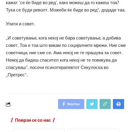
кажат ‘се ќе биде во ред’, како можеш да го кажеш тоа?
Тука се буди револт. Можеби ќе биде во ред“, додаде таа.
Упати и совет.
„И советување, кога некој не бара советување, а добива
совет. Тоа е тоа што викам по социјалните мрежи. Ние сме
советници, ние сме се. Ама некој не те прашува за совет.
Немој да бидеш спасител кога некој не те повикува да
спасуваш“, посочи психотерапевтот Секулоска во
„Претрес“.
Фејсбук
Поврзи се со нас