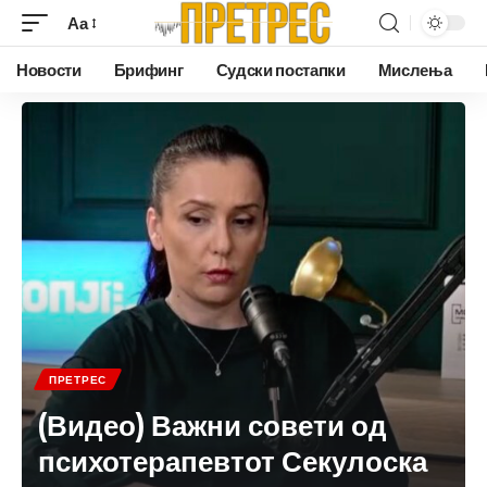
Аа
Новости
Брифинг
Судски постапки
Мислења
ПРЕТРЕС
(Видео) Важни совети од
психотерапевтот Секулоска