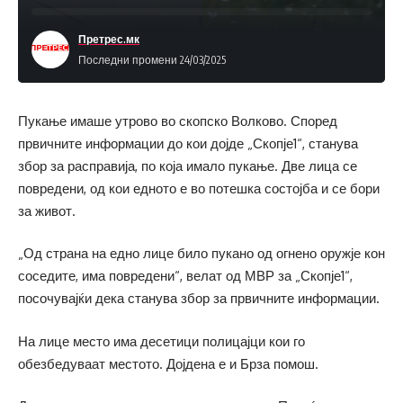
Претрес.мк
Последни промени 24/03/2025
Пукање имаше утрово во скопско Волково. Според
првичните информации до кои дојде „Скопје1“, станува
збор за расправија, по која имало пукање. Две лица се
повредени, од кои едното е во потешка состојба и се бори
за живот.
„Од страна на едно лице било пукано од огнено оружје кон
соседите, има повредени“, велат од МВР за „Скопје1“,
посочувајќи дека станува збор за првичните информации.
На лице место има десетици полицајци кои го
обезбедуваат местото. Дојдена е и Брза помош.