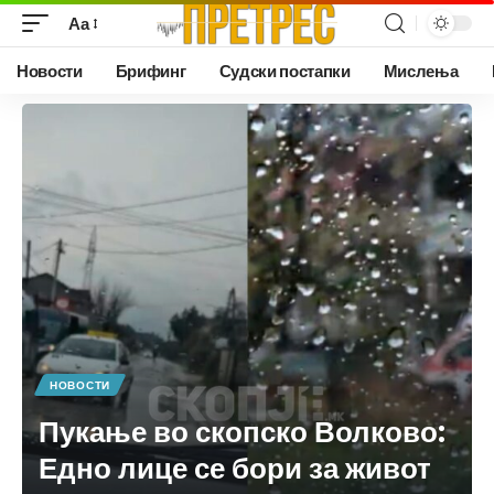
Аа
Новости
Брифинг
Судски постапки
Мислења
НОВОСТИ
Пукање во скопско Волково:
Едно лице се бори за живот