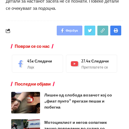
Детали за настанот засега не се познати. Повеќе детали
се очекуваат за подоцна.
Фејсбук
Поврзи се со нас
45к
Следачи
27.4к
Следачи
Лајк
Претплатете се
Последни објави
Лишен од слобода возачот кој со
„фиат пунто“ прегази пешак и
побегна
Мотоциклист и негов сопатник
тешко повредени во судир со