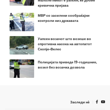
Малолетникот е уапсен, ќе добие
кривична пријава
МВР со засилени сообраќајни
контроли низ државата
Уапсен возачот што возеше во
спротивна насока на автопатот
Скопје–Велес
Полицијата приведе 19-годишник,
возел без возачка дозвола
Заследи нѐ