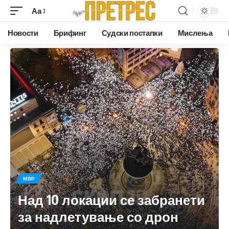
Аа
Новости
Брифинг
Судски постапки
Мислења
МВР
Над 10 локации се забранети
за надлетување со дрон