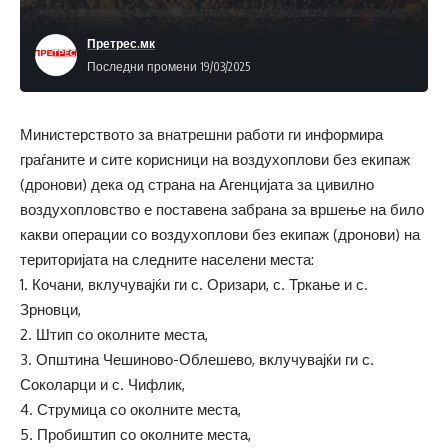
Претрес.мк
Последни промени 19/03/2025
Министерството за внатрешни работи ги информира
граѓаните и сите корисници на воздухоплови без екипаж
(дронови) дека од страна на Агенцијата за цивилно
воздухопловство е поставена забрана за вршење на било
какви операции со воздухоплови без екипаж (дронови) на
територијата на следните населени места:
1. Кочани, вклучувајќи ги с. Оризари, с. Тркање и с.
Зрновци,
2. Штип со околните места,
3. Општина Чешиново-Облешево, вклучувајќи ги с.
Соколарци и с. Чифлик,
4. Струмица со околните места,
5. Пробиштип со околните места,