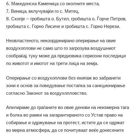
6. Македонска Каменица со околните места,
7. Виница, вклучувајќи го с. Митец,
8. Скопје – гробишта о. Бутел, гробишта о. Ѓорче Петров,
гробишта с. Горно Лисиче и гробишта с. Горно Нерези.
Неовластеното, некоординирано оперирање на овие
воздухоплови не само што го загрозува воздушниот
сообраќај, туку може да предизвика сериозни последици
по животот и имотот на трети лица на земја.
Оперирање со воздухоплови без екипаж во забранети
зони е основ за поведување постапка за санкционирање
согласно Законот за воздухопловство.
Апелираме до граѓаните во овие денови на неизмерна тага
и болка во рамки на загарантираното со Устав право на
собирање и одржување на протест, истите да се одржат
во мирна атмосфера, да се почитуваат веќе донесените