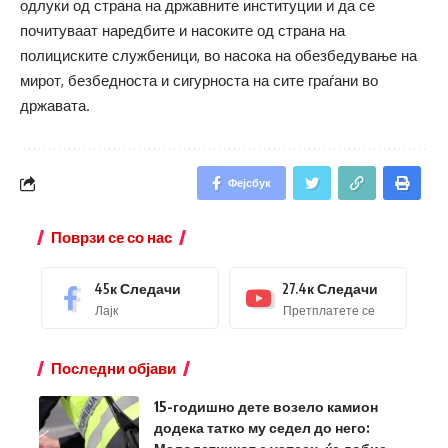
одлуки од страна на државните институции и да се
почитуваат наредбите и насоките од страна на
полициските службеници, во насока на обезбедување на
мирот, безбедноста и сигурноста на сите граѓани во
државата.
Фејсбук
Поврзи се со нас
45к
Следачи
27.4к
Следачи
Лајк
Претплатете се
Последни објави
15-годишно дете возело камион
додека татко му седел до него: