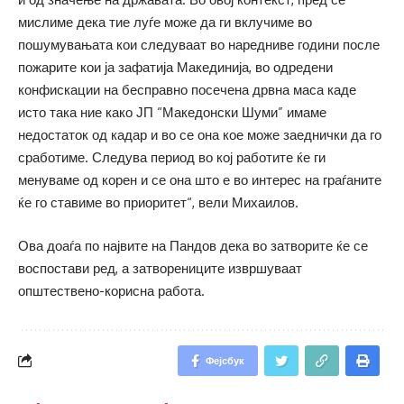
мислиме дека тие луѓе може да ги вклучиме во
пошумувањата кои следуваат во наредниве години после
пожарите кои ја зафатија Макединија, во одредени
конфискации на бесправно посечена дрвна маса каде
исто така ние како ЈП “Македонски Шуми” имаме
недостаток од кадар и во се она кое може заеднички да го
сработиме. Следува период во кој работите ќе ги
менуваме од корен и се она што е во интерес на граѓаните
ќе го ставиме во приоритет“, вели Михаилов.
Ова доаѓа по највите на Пандов дека во затворите ќе се
воспостави ред, а затворениците извршуваат
општествено-корисна работа.
Фејсбук