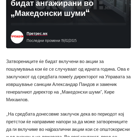
бидат ангажирани во
„Македонски шуми“
Претрес.мк
Последни промени 19/02/2025
Затворениците ќе бидат вклучени во акции за
пошумувања кои ќе се случуваат од идната година. Ова е
заклучокот од средбата помеѓу директорот на Управата за
извршување санкции Александар Пандов и заменик
генералниот директор на „Македонски шуми“, Кире
Михаилов.
„На средбата донесовме заклучок дека во периодот кој
претстои ќе направиме напори за да може затворениците
да ги вклучиме во најразлични акции кои се општокорисни
и од значење на државата. Во овој контекст, пред се