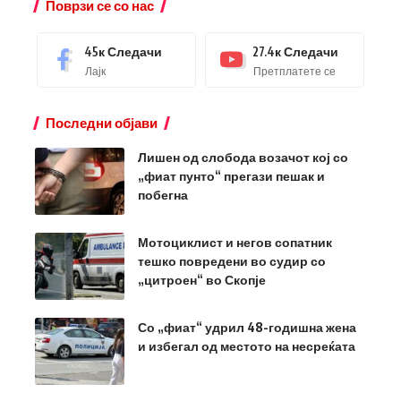
Поврзи се со нас
45к
Следачи
27.4к
Следачи
Лајк
Претплатете се
Последни објави
Лишен од слобода возачот кој со
„фиат пунто“ прегази пешак и
побегна
Мотоциклист и негов сопатник
тешко повредени во судир со
„цитроен“ во Скопје
Со „фиат“ удрил 48-годишна жена
и избегал од местото на несреќата