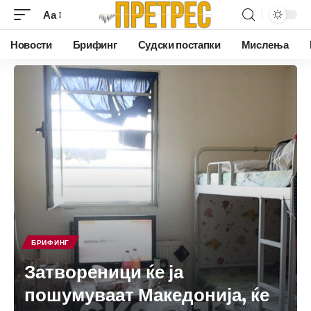
Аа
Новости
Брифинг
Судски постапки
Мислења
БРИФИНГ
Затвореници ќе ја
пошумуваат Македонија, ќе