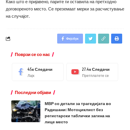
Како што е пријавено, парите ги оставила на претходно
договореното место. Се преземаат мерки за расчистување
на случајот.
Фејсбук
Поврзи се со нас
45к
Следачи
27.4к
Следачи
Лајк
Претплатете се
Последни објави
МВР со детали за трагедијата во
Радишани: Мотоциклист без
регистарски таблички загина на
лице место