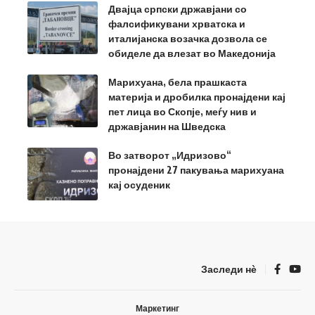
Двајца српски државјани со
фалсификувани хрватска и
италијанска возачка дозвола се
обиделе да влезат во Македонија
Марихуана, бела прашкаста
материја и дробилка пронајдени кај
пет лица во Скопје, меѓу нив и
државјанин на Шведска
Во затворот „Идризово“
пронајдени 27 пакувања марихуана
кај осуденик
Заследи нѐ
Маркетинг