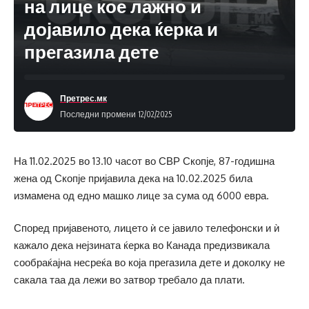
на лице кое лажно и
дојавило дека ќерка и
прегазила дете
Претрес.мк
Последни промени 12/02/2025
На 11.02.2025 во 13.10 часот во СВР Скопје, 87-годишна
жена од Скопје пријавила дека на 10.02.2025 била
измамена од едно машко лице за сума од 6000 евра.
Според пријавеното, лицето ѝ се јавило телефонски и ѝ
кажало дека нејзината ќерка во Канада предизвикала
сообраќајна несреќа во која прегазила дете и доколку не
сакала таа да лежи во затвор требало да плати.