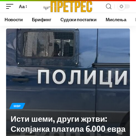
Аа
Новости
Брифинг
Судски постапки
Мислења
МВР
Исти шеми, други жртви:
Скопјанка платила 6.000 евра