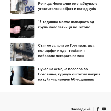
Речица: Нелегално се снабдувале
угостителски објект и кат од куќа
13-годишно момче нападнато од
група малолетници во Тетово
Стан се запали во Гостивар, два
полицајци и еден граѓанин
побарале лекарска помош
Пукал на семејна веселба во
Боговиње, куршум оштетил покрив
на куќа – приведен 60-годишник
Заследи нѐ