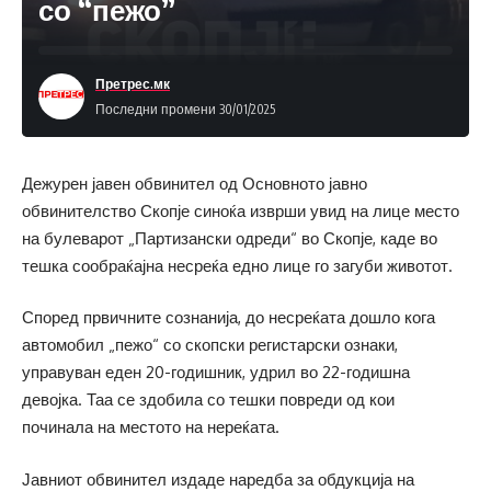
со “пежо”
Претрес.мк
Последни промени 30/01/2025
Дежурен јавен обвинител од Основното јавно
обвинителство Скопје синоќа изврши увид на лице место
на булеварот „Партизански одреди“ во Скопје, каде во
тешка сообраќајна несреќа едно лице го загуби животот.
Според првичните сознанија, до несреќата дошло кога
автомобил „пежо“ со скопски регистарски ознаки,
управуван еден 20-годишник, удрил во 22-годишна
девојка. Таа се здобила со тешки повреди од кои
починала на местото на нереќата.
Јавниот обвинител издаде наредба за обдукција на