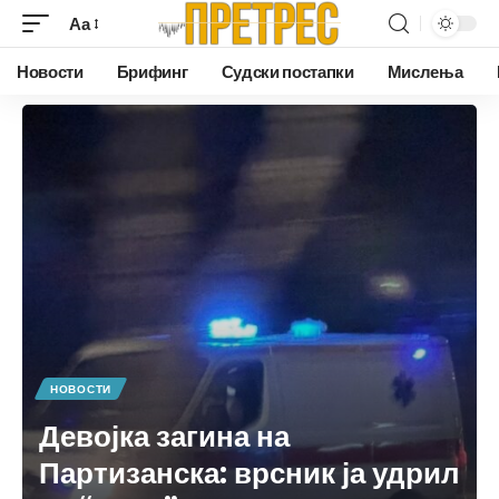
Аа
Новости
Брифинг
Судски постапки
Мислења
НОВОСТИ
Девојка загина на
Партизанска: врсник ја удрил