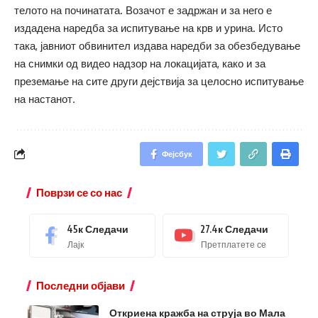
телото на починатата. Возачот е задржан и за него е
издадена наредба за испитување на крв и урина. Исто
така, јавниот обвинител издава наредби за обезбедување
на снимки од видео надзор на локацијата, како и за
преземање на сите други дејствија за целосно испитување
на настанот.
Фејсбук
Поврзи се со нас
45к
Следачи
27.4к
Следачи
Лајк
Претплатете се
Последни објави
Откриена кражба на струја во Мала