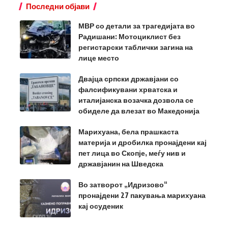
Последни објави
МВР со детали за трагедијата во
Радишани: Мотоциклист без
регистарски таблички загина на
лице место
Двајца српски државјани со
фалсификувани хрватска и
италијанска возачка дозвола се
обиделе да влезат во Македонија
Марихуана, бела прашкаста
материја и дробилка пронајдени кај
пет лица во Скопје, меѓу нив и
државјанин на Шведска
Во затворот „Идризово“
пронајдени 27 пакувања марихуана
кај осуденик