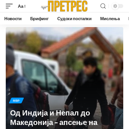
Аа
Новости
Брифинг
Судски постапки
Мислења
МВР
Од Индија и Непал до
Македонија – апсење на