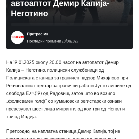
автоаптот Демир Капија-
Неготино
Претрес.мк
Последни промени 20/01/2025
На 19.01.2025 околу 20.00 часот на автопатот Демир
Капија – Неготино, полициски службеници од
Полициската станица за граничен надзор Михајлово при
Регионалниот центар за гранични работи Југ го лишиле од
слобода Е.Ф.(19) од Радовиш, затоа што во возило
„фолксваген голф“ со кумановски регистарски ознаки
превезувал шест лица мигранти, од кои три од Непал и
три од Индија.
Претходно, на наплатна станица Демир Капија, тој не
застанал на знак за запирање, даден од полициски