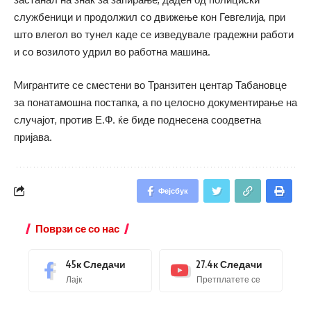
службеници и продолжил со движење кон Гевгелија, при
што влегол во тунел каде се изведувале градежни работи
и со возилото удрил во работна машина.
Mигрантите се сместени во Транзитен центар Табановце
за понатамошна постапка, а по целосно документирање на
случајот, против Е.Ф. ќе биде поднесена соодветна
пријава.
Фејсбук
Поврзи се со нас
45к
Следачи
27.4к
Следачи
Лајк
Претплатете се