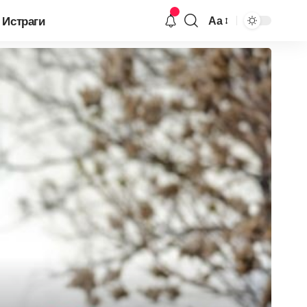
Истраги
Аа