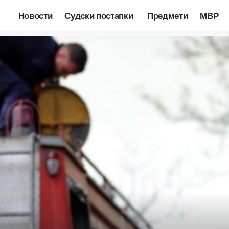
Новости
Судски постапки
Предмети
МВР