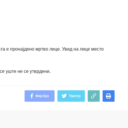
та е пронајдено мртво лице. Увид на лице место
се уште не се утврдени.
Фејсбук
Твитер