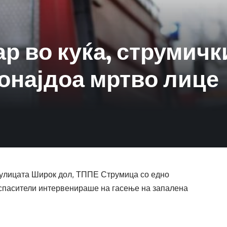
р во куќа, струмичк
онајдоа мртво лице
на улицата Широк дол, ТППЕ Струмица со едно
спасители интервенираше на гасење на запалена