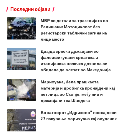
Последни објави
МВР со детали за трагедијата во
Радишани: Мотоциклист без
регистарски таблички загина на
лице место
Двајца српски државјани со
фалсификувани хрватска и
италијанска возачка дозвола се
обиделе да влезат во Македонија
Марихуана, бела прашкаста
материја и дробилка пронајдени кај
пет лица во Скопје, меѓу нив и
државјанин на Шведска
Во затворот „Идризово“ пронајдени
27 пакувања марихуана кај осуденик