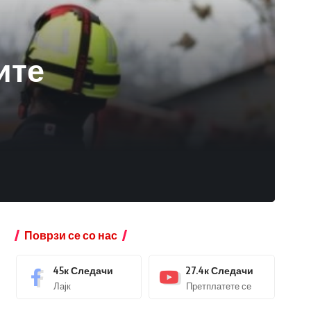
ите
Поврзи се со нас
45к
Следачи
27.4к
Следачи
Лајк
Претплатете се