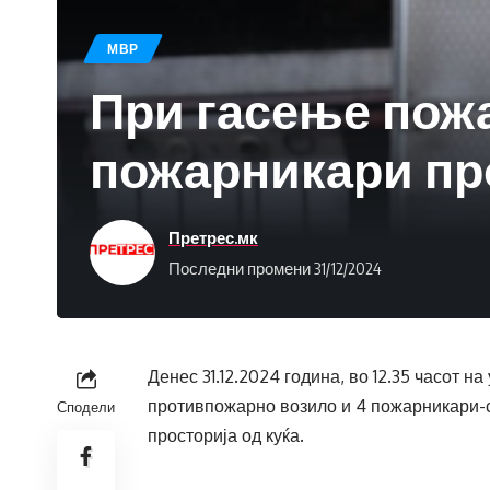
МВР
При гасење пожа
пожарникари пр
Претрес.мк
Последни промени 31/12/2024
Денес 31.12.2024 година, во 12.35 часот 
противпожарно возило и 4 пожарникари-
Сподели
просторија од куќа.