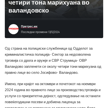
четири тона марихуана во
валандовско
Претрес.мк
Последни промени 13/12/2024
Од страна на полициски службеници од Одделот за
криминалистичка полиција- Сектор за недозволена
трговија со дрога и оружје и СВР Струмица- ОВР
Валандово запленети се околу четири тони марихуана од
правно лице во село Јосифово- Валандово.
Имено, при крајот на октомври и почетокот на ноември
2024 година во правното лице за производство,трговија и
услуги со приоритетна дејност, одгледување на останати
повеќегодишни посеви и добиена лиценца за
одгледување на марихуана за медицински цели, била