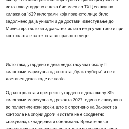
исто така утврдено е дека био маса со ТХЦ со вкупна
килажа од 1629 килограми, која правното лице било
задолжено да ја уништи и да достави известување до
Министерството за здравство, истата не ја уништило и при
контролата е затекната во правното лице.
Исто така, утврдено е дека недостасуваат околу 11
килограми марихуана од сортата „булк глубери“ и не е
доставен доказ каде се наоѓа.
Од контролата и претресот утврдено е дека околу 815
килограми марихуана од реколта 2023 година е спакувана
во полиетиленски вреќи, што е спротивно на Законот за
контрола на опојни дроги и истата не е соодветно
спакувана, складирана и обележана. Вреќите не се
запечатени со сигурносна лента, иако во правното лице