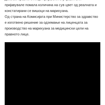
пријавувале помала количина на сув цвет од реалната и
констатирани се вишоци на марихуана.
Од страна на Комисијата при Министерство за здравство
е изготвено решение за одземање на лиценцата за
производство на марихуана за медицински цели на
правното лице.