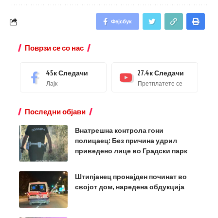
Фејсбук
Поврзи се со нас
45к
Следачи
27.4к
Следачи
Лајк
Претплатете се
Последни објави
Внатрешна контрола гони
полицаец: Без причина удрил
приведено лице во Градски парк
Штипјанец пронајден починат во
својот дом, наредена обдукција