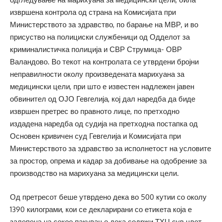
извршена контрола од страна на Комисијата при
Министерството за здравство, по барање на МВР, и во
присуство на полициски службеници од Одделот за
криминалистичка полиција и СВР Струмица- ОВР
Валандово. Во текот на контролата се утврдени бројни
неправилности околу произведената марихуана за
медицински цели, при што е известен надлежен јавен
обвинител од ОЈО Гевгелија, кој дал наредба да биде
извршен претрес во правното лице, по претходно
издадена наредба од судија на претходна постапка од
Основен кривичен суд Гевгелија и Комисијата при
Министерството за здравство за исполнетост на условите
за простор, опрема и кадар за добивање на одобрение за
производство на марихуана за медицински цели.
Од претресот беше утврдено дека во 500 кутии со околу
1390 килограми, кои се декларирани со етикета која е
залепена на секое пакување дека содржи ТХЦ сув цвет,