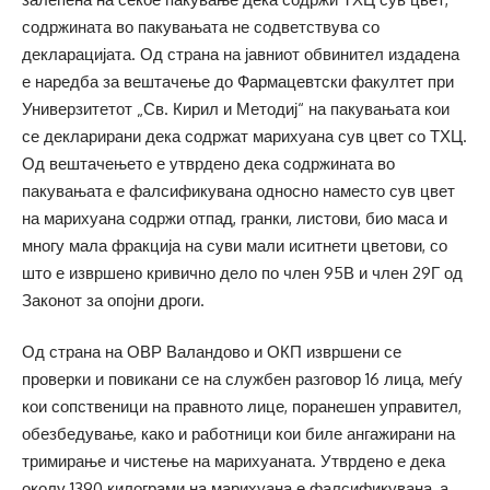
содржината во пакувањата не содветствува со
декларацијата. Од страна на јавниот обвинител издадена
е наредба за вештачење до Фармацевтски факултет при
Универзитетот „Св. Кирил и Методиј“ на пакувањата кои
се декларирани дека содржат марихуана сув цвет со ТХЦ.
Од вештачењето е утврдено дека содржината во
пакувањата е фалсификувана односно наместо сув цвет
на марихуана содржи отпад, гранки, листови, био маса и
многу мала фракција на суви мали иситнети цветови, со
што е извршено кривично дело по член 95В и член 29Г од
Законот за опојни дроги.
Од страна на ОВР Валандово и ОКП извршени се
проверки и повикани се на службен разговор 16 лица, меѓу
кои сопственици на правното лице, поранешен управител,
обезбедување, како и работници кои биле ангажирани на
тримирање и чистење на марихуаната. Утврдено е дека
околу 1390 килограми на марихуана е фалсификувана, а