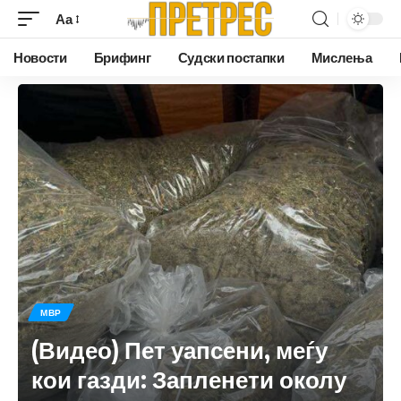
Аа
Новости
Брифинг
Судски постапки
Мислења
МВР
(Видео) Пет уапсени, меѓу
кои газди: Запленети околу