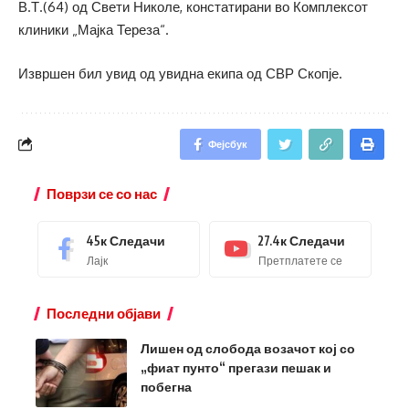
В.Т.(64) од Свети Николе, констатирани во Комплексот
клиники „Мајка Тереза“.
Извршен бил увид од увидна екипа од СВР Скопје.
Фејсбук
Поврзи се со нас
45к
Следачи
27.4к
Следачи
Лајк
Претплатете се
Последни објави
Лишен од слобода возачот кој со
„фиат пунто“ прегази пешак и
побегна