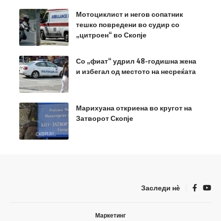
Мотоциклист и негов сопатник
тешко повредени во судир со
„цитроен“ во Скопје
Со „фиат“ удрил 48-годишна жена
и избегал од местото на несреќата
Марихуана откриена во кругот на
Затворот Скопје
Заследи нѐ
Маркетинг