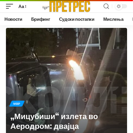
Аа
Новости
Брифинг
Судски постапки
Мислења
МВР
„Мицубиши“ излета во
Аеродром: двајца