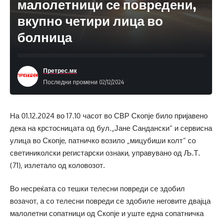
малолетници се повредени,
вкупно четири лица во
болница
Претрес.мк
Последни промени 02/12/2024
На 01.12.2024 во 17.10 часот во СВР Скопје било пријавено
дека на крстосницата од бул.„Јане Сандански“ и сервисна
улица во Скопје, патничко возило „мицубиши колт“ со
светиниколски регистарски ознаки, управувано од Љ.Т.
(71), излетало од коловозот.
Во несреќата со тешки телесни повреди се здобил
возачот, а со телесни повреди се здобиле неговите двајца
малолетни сопатници од Скопје и уште една сопатничка