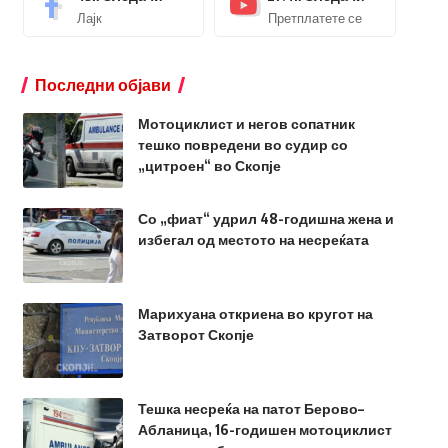
Лајк
Претплатете се
Последни објави
Мотоциклист и негов сопатник
тешко повредени во судир со
„цитроен“ во Скопје
Со „фиат“ удрил 48-годишна жена и
избегал од местото на несреќата
Марихуана откриена во кругот на
Затворот Скопје
Тешка несреќа на патот Берово–
Абланица, 16-годишен мотоциклист