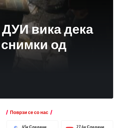
 ДУИ вика дека
 снимки од
Поврзи се со нас
45к
Следачи
27.4к
Следачи