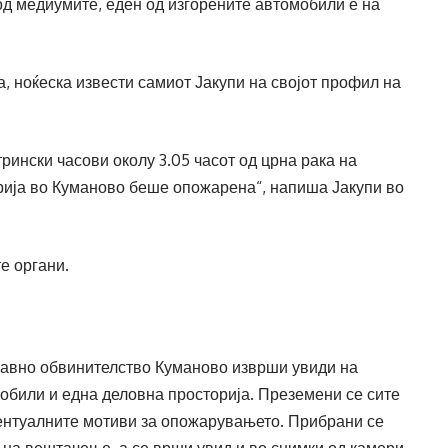
д медиумите, еден од изгорените автомобили е на
а, ноќеска извести самиот Јакупи на својот профил на
рински часови околу 3.05 часот од црна рака на
рија во Куманово беше опожарена“, напиша Јакупи во
е органи.
јавно обвинителство Куманово изврши увиди на
обили и една деловна просторија. Преземени се сите
вентуалните мотиви за опожарувањето. Прибрани се