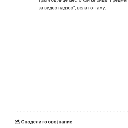
траги од лице место кои ќе бидат предме
за видео надзор“, велат оттаму.
Сподели го овој напис