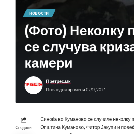
НОВОСТИ
(Фото) Неколку 
се случува криз
камери
Претрес.мк
Последни промени 02/12/2024
Синоќа во Куманово се случиле неколку п
Општина Куманово, Фитор Јакупи и повеќ
Сподели