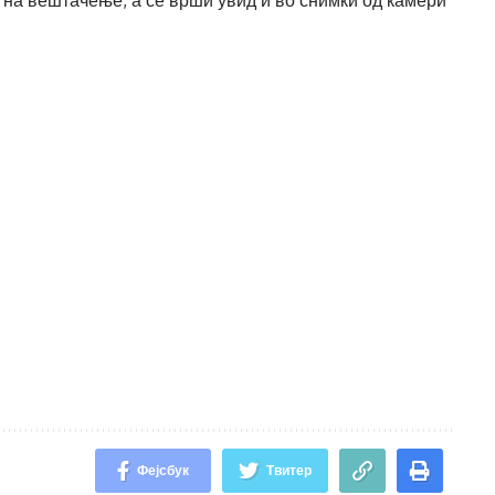
т на вештачење, а се врши увид и во снимки од камери
Фејсбук
Твитер