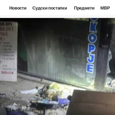
Новости
Судски постапки
Предмети
МВР