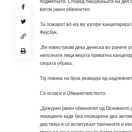
подметнати. Според пишувањата на дел о
висок јавен обвинител.
За пожарот во кој му изгоре канцеларијат
Фејсбук.
„Ве известувам дека денеска во раните ут
непознати лица мојата приватна канцела
својата објава.
Тој повика на брза реакција од надлежнит
Се огласи и Обвинителството.
„Дежурен јавен обвинител од Основното 
локациите каде беа опожарени два автом
дејствија и се испитуваат причините и е