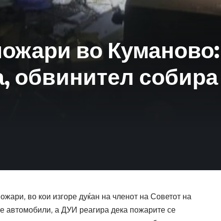
пожари во Куманово:
а, обвинител собира
ожари, во кои изгоре дуќан на членот на Советот на
е автомобили, а ДУИ реагира дека пожарите се