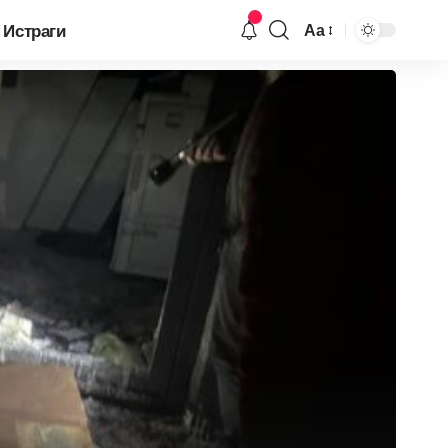
Истраги
Аа