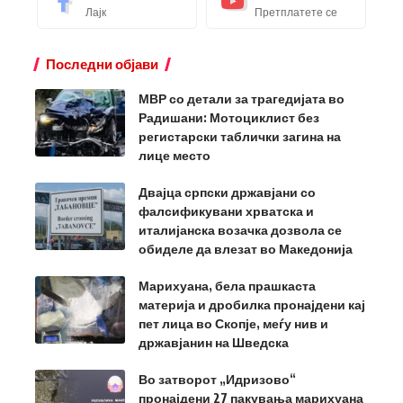
Лајк
Претплатете се
Последни објави
МВР со детали за трагедијата во
Радишани: Мотоциклист без
регистарски таблички загина на
лице место
Двајца српски државјани со
фалсификувани хрватска и
италијанска возачка дозвола се
обиделе да влезат во Македонија
Марихуана, бела прашкаста
материја и дробилка пронајдени кај
пет лица во Скопје, меѓу нив и
државјанин на Шведска
Во затворот „Идризово“
пронајдени 27 пакувања марихуана