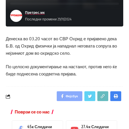
Претрес.мк
Последни промени 29/11/2024
Денеска во 03.20 часот во СВР Охрид е пријавено дека
Б.В. од Охрид физички ја нападнал неговата сопруга во
нејзиниот дом во охридско село.
По целосно документирање на настанот, против него ќе
биде поднесена соодветна пријава.
Фејсбук
Поврзи се со нас
45к
Следачи
27.4к
Следачи