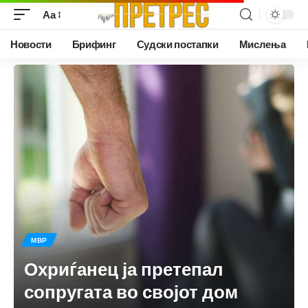
Аа
Новости
Брифинг
Судски постапки
Мислења
МВР
Охриѓанец ја претепал
сопругата во својот дом