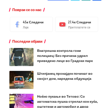
Поврзи се со нас
45к
Следачи
27.4к
Следачи
Лајк
Претплатете се
Последни објави
Внатрешна контрола гони
полицаец: Без причина удрил
приведено лице во Градски парк
Штипјанец пронајден починат во
својот дом, наредена обдукција
Ноќно пукање во Тетово: Со
автоматска пушка стрелал кон куќа,
оштетени и автомобил и двор