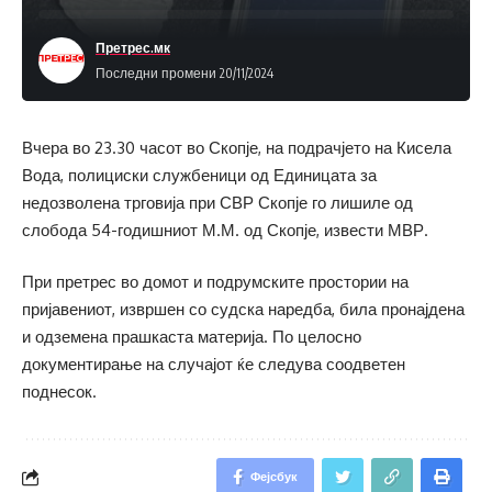
Претрес.мк
Последни промени 20/11/2024
Вчера во 23.30 часот во Скопје, на подрачјето на Кисела
Вода, полициски службеници од Единицата за
недозволена трговија при СВР Скопје го лишиле од
слобода 54-годишниот М.М. од Скопје, извести МВР.
При претрес во домот и подрумските простории на
пријавениот, извршен со судска наредба, била пронајдена
и одземена прашкаста материја. По целосно
документирање на случајот ќе следува соодветен
поднесок.
Фејсбук