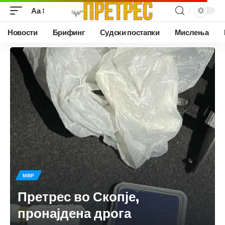
Аа
Новости
Брифинг
Судски постапки
Мислења
МВР
Претрес во Скопје,
пронајдена дрога