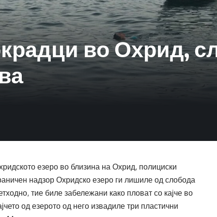
крадци во Охрид, с
ва
Охридското езеро во близина на Охрид, полициски
раничен надзор Охридско езеро ги лишиле од слобода
ретходно, тие биле забележани како пловат со кајче во
кајчето од езерото од него извадиле три пластични