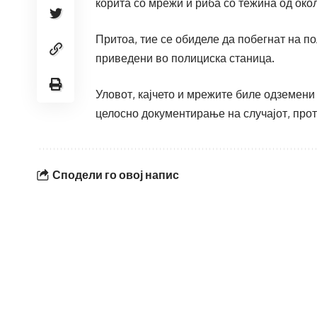
корита со мрежи и риба со тежина од окол
Притоа, тие се обиделе да побегнат на п
приведени во полициска станица.
Уловот, кајчето и мрежите биле одземени 
целосно документирање на случајот, прот
Сподели го овој напис