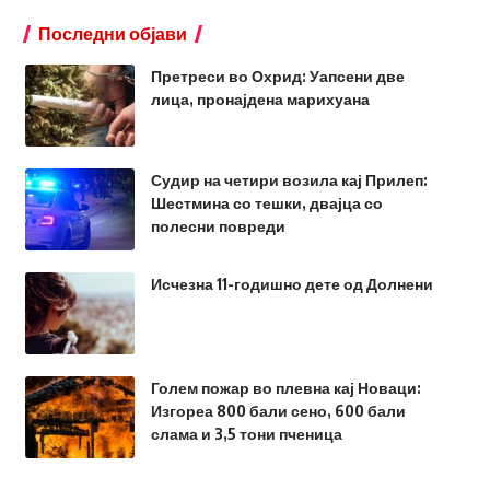
Последни објави
Претреси во Охрид: Уапсени две
лица, пронајдена марихуана
Судир на четири возила кај Прилеп:
Шестмина со тешки, двајца со
полесни повреди
Исчезна 11-годишно дете од Долнени
Голем пожар во плевна кај Новаци:
Изгореа 800 бали сено, 600 бали
слама и 3,5 тони пченица