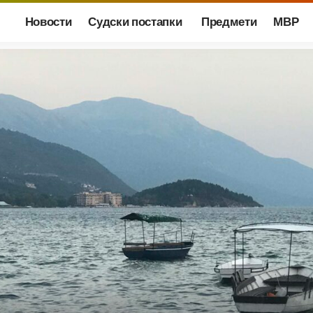
Новости
Судски постапки
Предмети
МВР