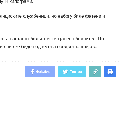
у 14 килограми.
олициските службеници, но набргу биле фатени и
и за настанот бил известен јавен обвинител. По
ив нив ќе биде поднесена соодветна пријава.
Фејсбук
Твитер