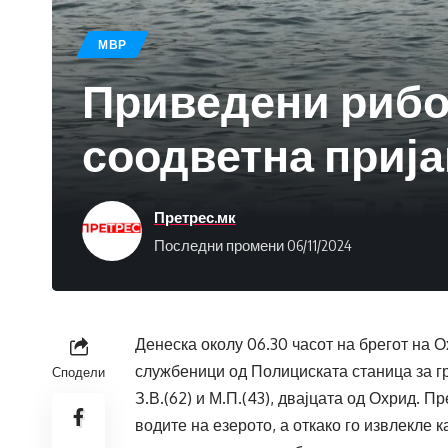
МВР
Приведени рибо
соодветна прија
Претрес.мк
Последни промени 06/11/2024
Денеска околу 06.30 часот на брегот на 
службеници од Полициската станица за г
Сподели
З.В.(62) и М.П.(43), двајцата од Охрид. П
водите на езерото, а откако го извлекле 