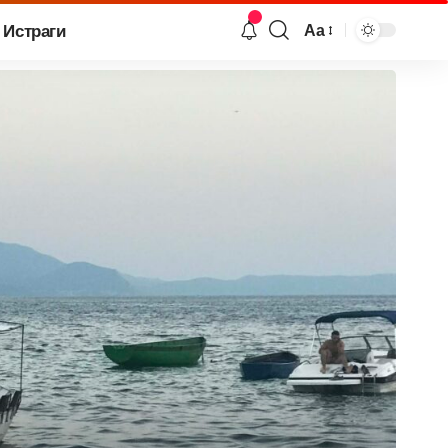
Истраги
Аа