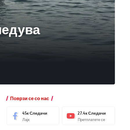
ледува
Поврзи се со нас
45к
Следачи
27.4к
Следачи
Лајк
Претплатете се