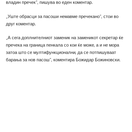
владин пречек“, пишува во еден коментар.
„Уште обрасци за пасоши немавме пречекано“, стои во
друг коментар.
„А сега доплнителниот заменик на заменикот секретар ќе
пречека на граница пенкала со кои ќе може, а и не мора
затоа што се мултифункционални, да се потпишуваат
барања за нов пасош“, коментира Божидар Божиновски.