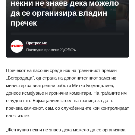
некни не знаев дека можело
да се организира владин
пречек
Претрес.мк
Последни промени 23/02/2024
Пречекот на пасоши среде ноќ на граничниот премин
„Богородица“, од страна на дополнителниот заменик-
министер за внатрешни работи Митко Бојмацалиев,
донесе исмејувње и иронични коментари. На граѓаните им
е чудно што Бојмацалиев стоел на граница за да го
пречека камионот, сам, со службениците кои контролираат
влез-излез.
„Фен купив некни не знаев дека можело да се организира