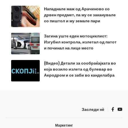
Нападнале маж од Арачиново со
дрвен предмет, па му се заканувале
со пиштол и му земале пари
Загина уште еден мотоциклист:
Изгубил контрола, излетал од патот
и починал на лице место
(Видео) Детали за сообраќајката во
која возило излета од булевар во
Аеродром и се заби во канделабра
Заследи нѐ
Маркетинг