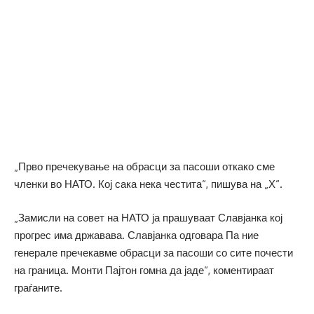
„Прво пречекување на обрасци за пасоши откако сме
членки во НАТО. Кој сака нека честита“, пишува на „Х“.
„Замисли на совет на НАТО ја прашуваат Славјанка кој
прогрес има државава. Славјанка одговара Па ние
генерале пречекавме обрасци за пасоши со сите почести
на граница. Монти Пајтон гомна да јаде“, коментираат
граѓаните.