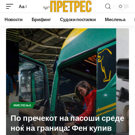
Аа
Новости
Брифинг
Судски постапки
Мислења
МИСЛЕЊА
По пречекот на пасоши среде
ноќ на граница: Фен купив