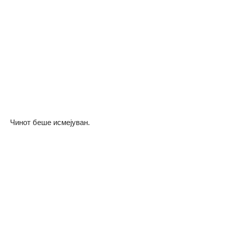
Чинот беше исмејуван.