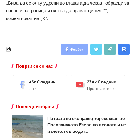
„Бива да се олку удрени во главата да чекаат обрасци за
пасоши на граница и од тоа да прават циркус?“,
коментираат на „Х“.
Фејсбук
Поврзи се со нас
45к
Следачи
27.4к
Следачи
Лајк
Претплатете се
Последни објави
Потрага по скопјанец кој скокнал во
Преспанското Езеро по веслата и не
излегол од водата