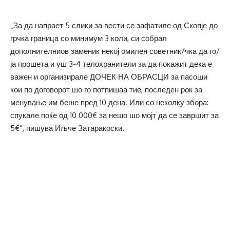
„За да напрает 5 слики за вести се зафатиле од Скопје до
грчка граница со минимум 3 коли, си собрал
дополнителниов заменик некој омилен советник/чка да го/
ја прошета и уш 3-4 телохранители за да покажит дека е
важен и организирале ДОЧЕК НА ОБРАСЦИ за пасоши
кои по договорот шо го потпишаа тие, последен рок за
менување им беше пред 10 дена. Или со неколку збора:
спукале поќе од 10 000€ за нешо шо мојт да се завршит за
5€“, пишува Иљче Затаракоски.