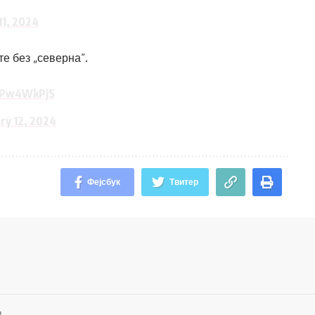
11, 2024
е без „северна“.
BiPw4WkPjS
ry 12, 2024
Фејсбук
Твитер
.