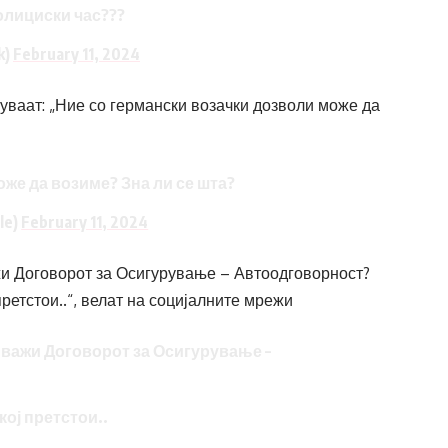
полициски час???
k)
February 11, 2024
уваат: „Ние со германски возачки дозволи може да
же да возиме? Зна ли се шта?
le)
February 11, 2024
жи Договорот за Осигурување – Автоодговорност?
ретстои..“, велат на социјалните мрежи
 важи Договорот за Осигурување –
кој претстои..