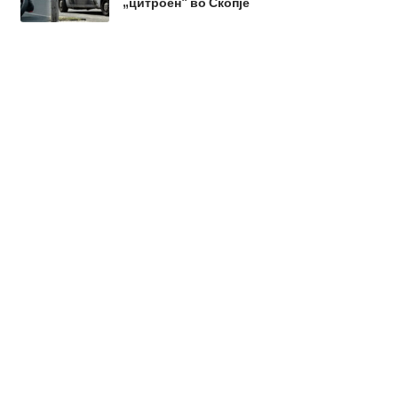
„цитроен“ во Скопје