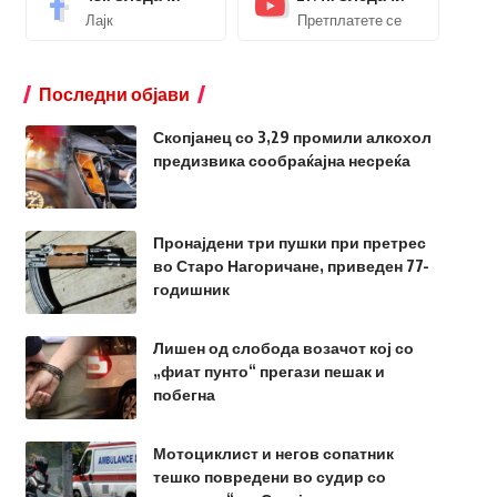
Лајк
Претплатете се
Последни објави
Скопјанец со 3,29 промили алкохол
предизвика сообраќајна несреќа
Пронајдени три пушки при претрес
во Старо Нагоричане, приведен 77-
годишник
Лишен од слобода возачот кој со
„фиат пунто“ прегази пешак и
побегна
Мотоциклист и негов сопатник
тешко повредени во судир со