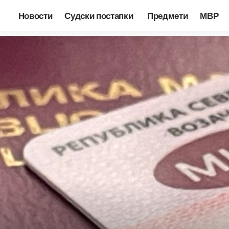
Новости
Судски постапки
Предмети
МВР