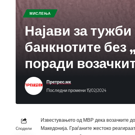
МИСЛЕЊА
Најави за тужби
банкнотите без 
поради возачки
Претрес.мк
Последни промени 15/02/2024
Известувањето од МВР дека возачките до
Македонија. Граѓаните жестоко реагираат
Сподели