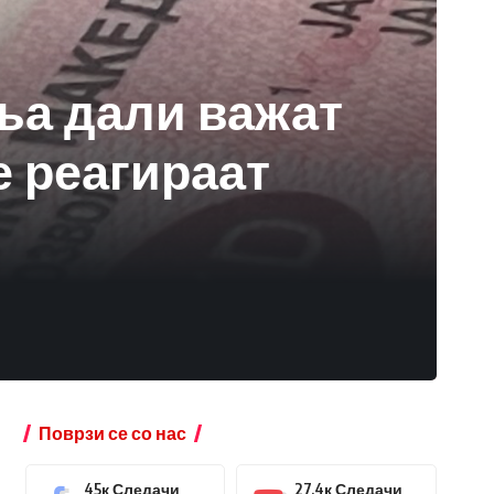
ња дали важат
е реагираат
Поврзи се со нас
45к
Следачи
27.4к
Следачи