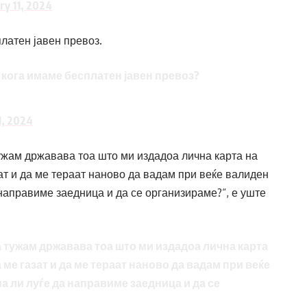
ry 11, 2024
платен јавен превоз.
 кога имаме бесплатен јавен превоз?
1, 2024
ужам државава тоа што ми издадоа лична карта на
газат и да ме тераат наново да вадам при веќе валиден
 направиме заедница и да се организираме?“, е уште
а тужам државава тоа што ми издадоа лична карта
да ме газат и да ме тераат наново да вадам при веќе
а ли луѓе да направиме заедница и да се