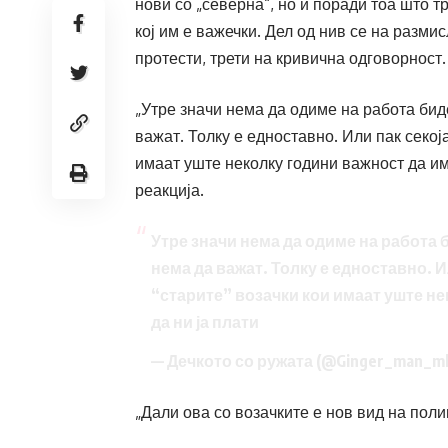
нови со „северна“, но и поради тоа што 
кој им е важечки. Дел од нив се на разми
протести, трети на кривична одговорност.
„Утре значи нема да одиме на работа бид
важат. Толку е едноставно. Или пак секоја
имаат уште неколку години важност да им 
реакција.
Утре значи нема да одиме на работа 
нема да важат. Толку е едноставно. Ил
“старите” возачки кои имаат уште не
да ни ја плати
— Дечкото со ружата (@Ginger_man_m
„Дали ова со возачките е нов вид на поли