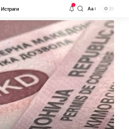
Истраги
Аа