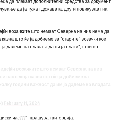
треба да плаќаат дополнителни средства за документ
слување да ја тужат државата, други повикуваат на
ејќи возачките што немаат Северна на нив нема да
 казна што ќе ја добиеме за “старите” возачки кои
ја дадеме на владата да ни ја плати“, стои во
бидејќи возачките што немаат Северна на нив
и пак секоја казна што ќе ја добиеме за
колку години важност да им ја дадеме на владата
k)
February 11, 2024
циски час???“, прашува твитерџија.