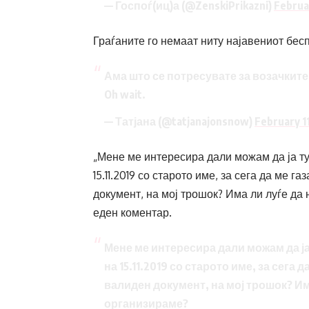
— Госпоѓ(иц)а (@ZenskiPrikazni)
Februa
Граѓаните го немаат ниту најавениот бес
Ама што се потресувате за возачките
Oh wait.
— Татјана (@tatjanajonsnow)
February 1
„Мене ме интересира дали можам да ја т
15.11.2019 со старото име, за сега да ме 
документ, на мој трошок? Има ли луѓе да
еден коментар.
Мене ме интересира дали можам да ј
на 15.11.2019 со старото име, за сега 
валиден документ, на мој трошок? Им
организираме?