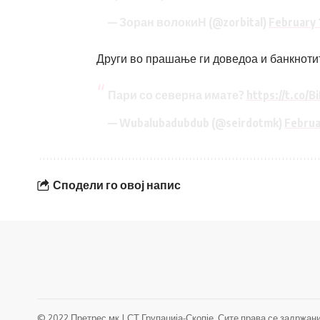
— Зоран волокиН (@zorbital)
February 
Други во прашање ги доведоа и банкнотит
Пари со северна имате?
https://t.co/
— Wubalubadubdub (@seirdotmk)
Februa
Сподели го овој напис
© 2022 Претрес.мк | СТ Групација-Скопје. Сите права се задржани