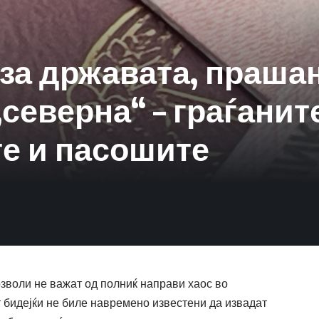
 за државата, праша
„северна“ – граѓанит
те и пасошите
зволи не важат од полниќ направи хаос во
 бидејќи не биле навремено известени да извадат