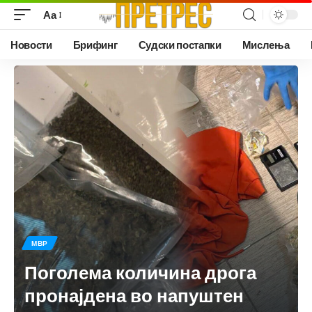
Аа
Новости
Брифинг
Судски постапки
Мислења
МВР
Поголема количина дрога
пронајдена во напуштен