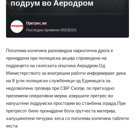
подрум во Аеродром
Претрес.мк
Последни промени 09/07/2026
Поголема количина разновидна наркотична дрога е
пронајдена при полициска акција спроведена на
подрачјето на скопската општина Аеродром.Од
Министерството за внатрешни работи информираат дека
на 8 јули полициски службеници од Единицата за
недозволена трговија при СВР Скопје, по претходно
преземени оперативни мерки, извршиле претрес во
напуштени подрумски простории во станбена зграда.При
претресот биле пронајдени бела грутчеста материја,
халуциногени печурки, кеса со поголема количина таблети
екста