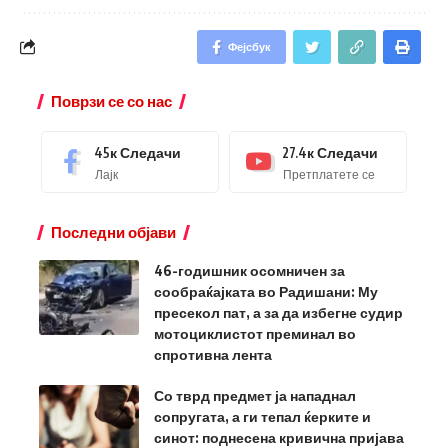
Фејсбук
Поврзи се со нас
45к
Следачи
27.4к
Следачи
Лајк
Претплатете се
Последни објави
46-годишник осомничен за
сообраќајката во Радишани: Му
пресекол пат, а за да избегне судир
мотоциклистот преминал во
спротивна лента
Со тврд предмет ја нападнал
сопругата, а ги тепал ќерките и
синот: поднесена кривична пријава