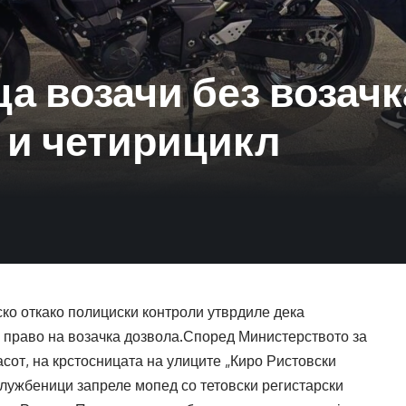
а возачи без возачк
 и четирицикл
ко откако полициски контроли утврдиле дека
о право на возачка дозвола.Според Министерството за
часот, на крстосницата на улиците „Киро Ристовски
службеници запреле мопед со тетовски регистарски