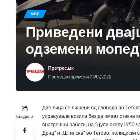
МВР
Приведени двајц
одземени мопед
Претрес.мк
Последни промени 06/07/2026
Две лица се лишени од слобода во Тетовс
управувале возила без да имаат стекнат
Сподели
внатрешни работи, на 5 јули околу 13:50 
Дрнц“ и „Штипска“ во Тетово, полициски 