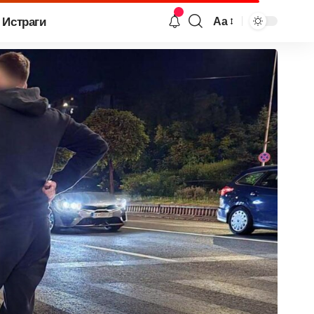
Истраги
Аа