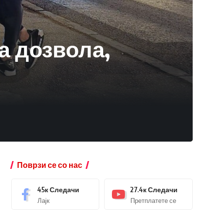
а дозвола,
Поврзи се со нас
45к
Следачи
27.4к
Следачи
Лајк
Претплатете се