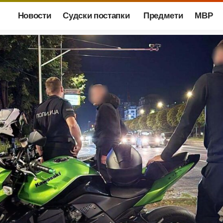
Новости
Судски постапки
Предмети
МВР