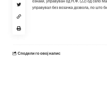
ознаки, управуван од Н.Ф. (22) од село М
управувал без возачка дозвола, по што б
Сподели го овој напис