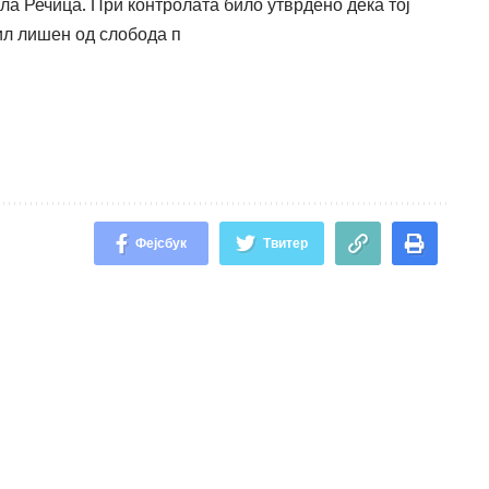
ала Речица. При контролата било утврдено дека тој
ил лишен од слобода п
Фејсбук
Твитер