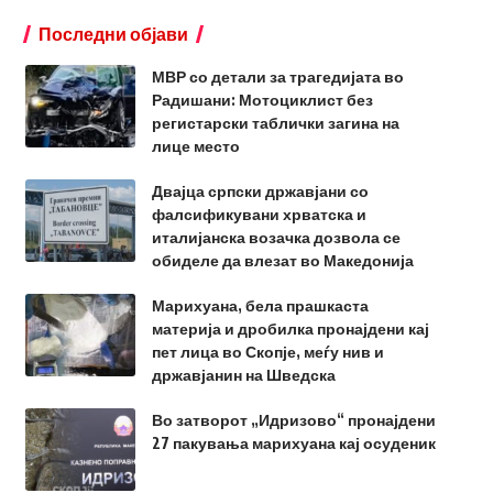
Последни објави
МВР со детали за трагедијата во
Радишани: Мотоциклист без
регистарски таблички загина на
лице место
Двајца српски државјани со
фалсификувани хрватска и
италијанска возачка дозвола се
обиделе да влезат во Македонија
Марихуана, бела прашкаста
материја и дробилка пронајдени кај
пет лица во Скопје, меѓу нив и
државјанин на Шведска
Во затворот „Идризово“ пронајдени
27 пакувања марихуана кај осуденик