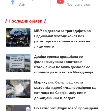
Лајк
Претплатете се
Последни објави
МВР со детали за трагедијата во
Радишани: Мотоциклист без
регистарски таблички загина на
лице место
Двајца српски државјани со
фалсификувани хрватска и
италијанска возачка дозвола се
обиделе да влезат во Македонија
Марихуана, бела прашкаста
материја и дробилка пронајдени кај
пет лица во Скопје, меѓу нив и
државјанин на Шведска
Во затворот „Идризово“ пронајдени