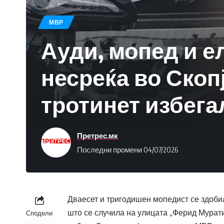
МВР
Ауди, мопед и е
несреќа во Скоп
тротинет избега
Претрес.мк
Последни промени 04/07/2026
Дваесет и тригодишен мопедист се здоби
што се случила на улицата „Ферид Мурат
Сподели