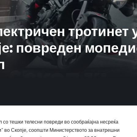
лектричен тротинет 
је: повреден мопедис
л
л со тешки телесни повреди во сообраќајна несреќа
и“ во Скопје, соопшти Министерството за внатрешни