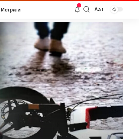
Истраги
Аа