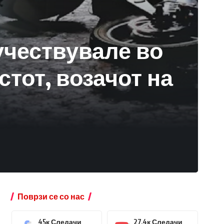
учествувале во
тот, возачот на
Поврзи се со нас
45к
Следачи
27.4к
Следачи