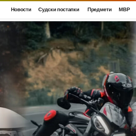
Новости
Судски постапки
Предмети
МВР