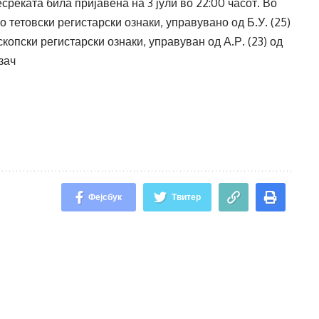
еќата била пријавена на 3 јули во 22:00 часот. Во
о тетовски регистарски ознаки, управувано од Б.У. (25)
скопски регистарски ознаки, управуван од А.Р. (23) од
зач
Фејсбук
Твитер