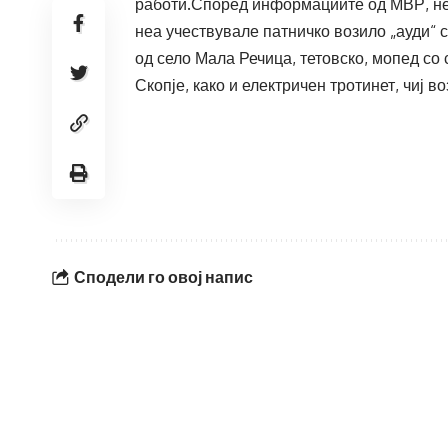
работи.Според информациите од МВР, неср
неа учествувале патничко возило „ауди“ с
од село Мала Речица, тетовско, мопед со 
Скопје, како и електричен тротинет, чиј во
Сподели го овој напис