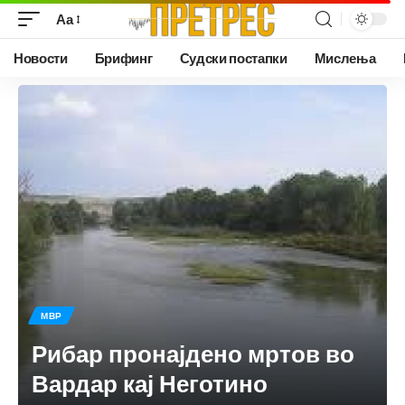
Аа
Новости
Брифинг
Судски постапки
Мислења
МВР
Рибар пронајдено мртов во
Вардар кај Неготино