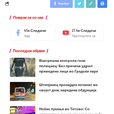
Фејсбук
Поврзи се со нас
45к
Следачи
27.4к
Следачи
Лајк
Претплатете се
Последни објави
Внатрешна контрола гони
полицаец: Без причина удрил
приведено лице во Градски парк
Штипјанец пронајден починат во
својот дом, наредена обдукција
Ноќно пукање во Тетово: Со