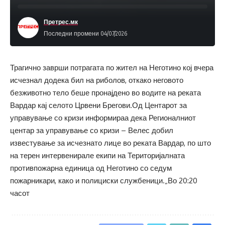
Претрес.мк
Последни промени 04/07/2026
Трагично заврши потрагата по жител на Неготино кој вчера
исчезнал додека бил на риболов, откако неговото
безживотно тело беше пронајдено во водите на реката
Вардар кај селото Црвени Брегови.Од Центарот за
управување со кризи информираа дека Регионалниот
центар за управување со кризи – Велес добил
известување за исчезнато лице во реката Вардар, по што
на терен интервенирале екипи на Територијалната
противпожарна единица од Неготино со седум
пожарникари, како и полициски службеници.„Во 20:20
часот