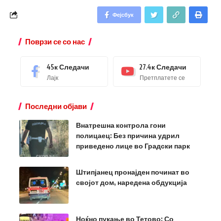
Фејсбук
Поврзи се со нас
45к
Следачи
27.4к
Следачи
Лајк
Претплатете се
Последни објави
Внатрешна контрола гони
полицаец: Без причина удрил
приведено лице во Градски парк
Штипјанец пронајден починат во
својот дом, наредена обдукција
Ноќно пукање во Тетово: Со