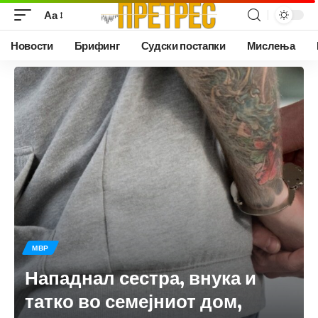
Аа
Новости
Брифинг
Судски постапки
Мислења
МВР
Нападнал сестра, внука и
татко во семејниот дом,