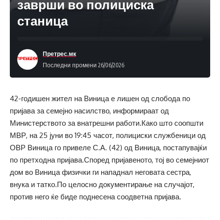
заврши во полициска
станица
Претрес.мк
Последни промени 26/06/2026
42-годишен жител на Виница е лишен од слобода по
пријава за семејно насилство, информираат од
Министерството за внатрешни работи.Како што соопшти
МВР, на 25 јуни во 19:45 часот, полициски службеници од
ОВР Виница го привеле С.А. (42) од Виница, постапувајќи
по претходна пријава.Според пријавеното, тој во семејниот
дом во Виница физички ги нападнал неговата сестра,
внука и татко.По целосно документирање на случајот,
против него ќе биде поднесена соодветна пријава.