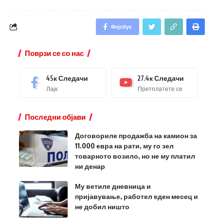
Фејсбук
Поврзи се со нас
45к
Следачи
27.4к
Следачи
Лајк
Претплатете се
Последни објави
Договориле продажба на камион за
11.000 евра на рати, му го зел
товарното возило, но не му платил
ни денар
Му ветиле дневница и
пријавување, работел еден месец и
не добил ништо