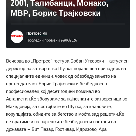
2001, Талибанци, Монако,
МВР, Борис Трајковски
Претрес.мк
Последни промени 24/06/2026
Вечерва во „Претрес“ гостува Бобан Утковски – актуелен
директор на затворот во Шутка, поранешен припадник на
специјалните единици, човек од обезбедувањето на
претседателот Борис Трајковски и безбедносен
професионалец кој десет години поминал во
Авганистан.Ќе зборуваме за најпознатите затвореници во
Македонија, за состојбите во Шутка, за клановите,
корупцијата, обидите за бегство и моќта зад решетки.Ќе
се вратиме и на најтешките безбедносни настани во
државата – Бит Пазар, Гостивар, Идризово, Ара