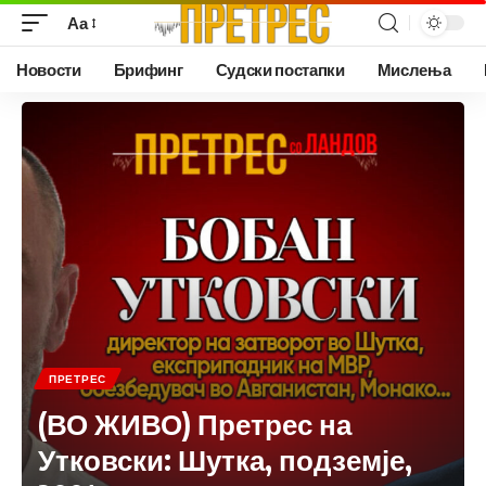
Аа
Новости
Брифинг
Судски постапки
Мислења
ПРЕТРЕС
(ВО ЖИВО) Претрес на
Утковски: Шутка, подземје,