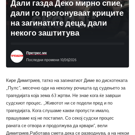
Дали газда Деко мирно спие,
дали го прогонуваат криците
на загинатите деца, дали
некого заштитува
Претрес.мк
Последни промени 10/06/2026
Кире Димитриев, татко на загинатиот Диме во дискотеката
„Пулс“, месечно оди на неколку рочишта од судењето за
трагедијата која зема 63 жртви. Не знае кога ќе заврши
судскиот процес. „Животот ни се подели пред и по
трагедијата. Кога слушаме какви пропусти имало,
прашуваме кој не постапил. Со секој судски процес
раната се отвора и продолжува да крвари“, вели
Димитриев.Работава смета дека се разводнува, а на некои