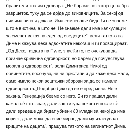
бранители тоа им одговара. „Не бараме по секоја цена брз
завршеток, туку да се дојде до виновниците. За секој од
нив има вина и докази. Има сомневање бидејќи не знаеме
што е вистина, а што не. Не знаеме дали има калкулации
за сменет исказ на еден од сведоците“, вели таткото на
Диме и кажува дека адвокатите некогаш и ги провоцираат.
„Од Деко, газдата на Пулс, знаејќи го, не очекував да
признае кривична одговорност, но барем да почувствува
морална одговорност“, вели Димитриев.Никој од
обвинетите, посочува, не ни пристапи и да каже дека жали,
само имало некои вештачки зборови за да се намали
одговорноста.„Подобро Деко да не е пред мене. Не е
закана. Генерација бевме со него. Би го прашал дали
кажал сè што знае, дали заштитува некого и после сè
дали вредеше да бидат убиени 63 млади за некој да има
корист, дали може да спие мирно, дали му излегуваат
криците на децата“, прашува таткото на загинатиот Диме.