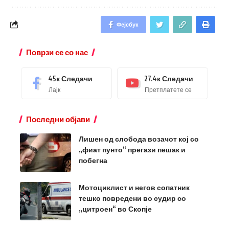
Фејсбук
Поврзи се со нас
45к
Следачи
27.4к
Следачи
Лајк
Претплатете се
Последни објави
Лишен од слобода возачот кој со
„фиат пунто“ прегази пешак и
побегна
Мотоциклист и негов сопатник
тешко повредени во судир со
„цитроен“ во Скопје