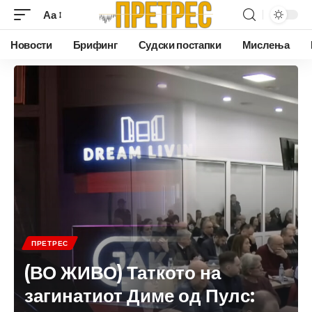
Аа
Новости
Брифинг
Судски постапки
Мислења
ПРЕТРЕС
(ВО ЖИВО) Таткото на
загинатиот Диме од Пулс: