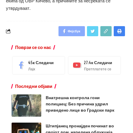
екипа од ОВР Кичево, а причините за несреќата се
утврдуваат.
Фејсбук
Поврзи се со нас
45к
Следачи
27.4к
Следачи
Лајк
Претплатете се
Последни објави
Внатрешна контрола гони
полицаец: Без причина удрил
приведено лице во Градски парк
Штипјанец пронајден починат во
својот дом, наредена обдукција