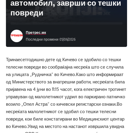
автомобил, заврши со тешки
повреди
Претрес.мк
Последни промени 05/06/2026
Тринаесетгодишно дете од Кичево се здобило со тешки
телесни повреди во сообраќајна несреќа што се случила
на улицата „Рудничка“ во Кичево.Како што информираат
од Министерството за внатрешни работи, несреќата била
пријавена на 4 јуни во 11:15 часот, кога електричен тротинет
управуван од малолетникот удрил во паркирано патничко
возило „Опел Астра“ со кичевски регистарски ознаки.Во
несреќата малолетникот се здобил со тешки телесни
повреди, кои биле констатирани во Медицинскиот центар
во Кичево.Увид на местото на настанот извршила увидна