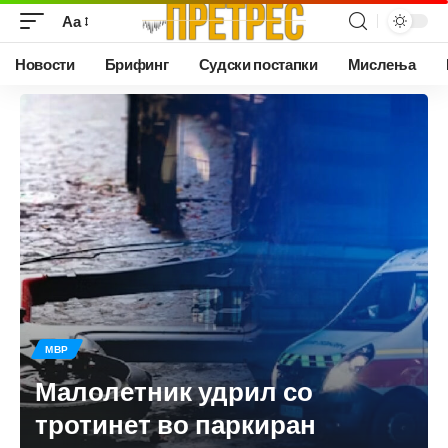
Аа
Новости
Брифинг
Судски постапки
Мислења
МВР
Малолетник удрил со
тротинет во паркиран