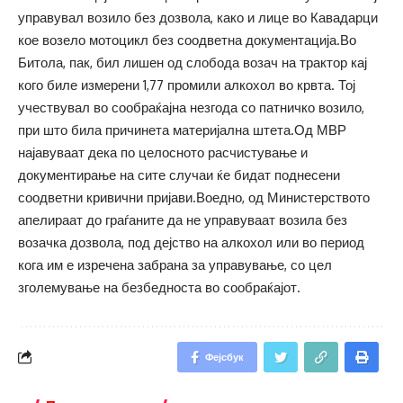
управувал возило без дозвола, како и лице во Кавадарци
кое возело мотоцикл без соодветна документација.Во
Битола, пак, бил лишен од слобода возач на трактор кај
кого биле измерени 1,77 промили алкохол во крвта. Тој
учествувал во сообраќајна незгода со патничко возило,
при што била причинета материјална штета.Од МВР
најавуваат дека по целосното расчистување и
документирање на сите случаи ќе бидат поднесени
соодветни кривични пријави.Воедно, од Министерството
апелираат до граѓаните да не управуваат возила без
возачка дозвола, под дејство на алкохол или во период
кога им е изречена забрана за управување, со цел
зголемување на безбедноста во сообраќајот.
Фејсбук