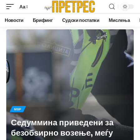
Аа
Новости
Брифинг
Судски постапки
Мислења
МВР
Седуммина приведени за
безобѕирно возење, меѓу