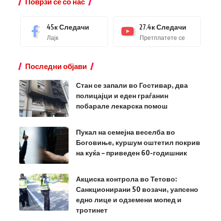
Поврзи се со нас
45к
Следачи
27.4к
Следачи
Лајк
Претплатете се
Последни објави
Стан се запали во Гостивар, два
полицајци и еден граѓанин
побарале лекарска помош
Пукал на семејна веселба во
Боговиње, куршум оштетил покрив
на куќа – приведен 60-годишник
Акциска контрола во Тетово:
Санкционирани 50 возачи, уапсено
едно лице и одземени мопед и
тротинет