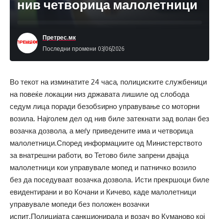
нив четворица малолетници
Претрес.мк
Последни промени 03/06/2026
Во текот на изминатите 24 часа, полициските службеници
на повеќе локации низ државата лишиле од слобода
седум лица поради безобѕирно управување со моторни
возила. Најголем дел од нив биле затекнати зад волан без
возачка дозвола, а меѓу приведените има и четворица
малолетници.Според информациите од Министерството
за внатрешни работи, во Тетово биле запрени двајца
малолетници кои управувале мопед и патничко возило
без да поседуваат возачка дозвола. Исти прекршоци биле
евидентирани и во Кочани и Кичево, каде малолетници
управувале мопеди без положен возачки
испит.Полицијата санкционирала и возач во Куманово кој