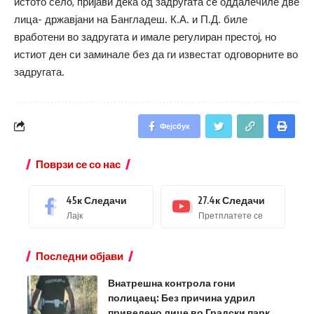
истото село, пријави дека од задругата се оддалечиле две
лица- државјани на Бангладеш. К.А. и П.Д. биле
вработени во задругата и имале регулиран престој, но
истиот ден си заминале без да ги известат одговорните во
задругата.
Фејсбук
Поврзи се со нас
45к
Следачи
27.4к
Следачи
Лајк
Претплатете се
Последни објави
Внатрешна контрола гони
полицаец: Без причина удрил
приведено лице во Градски парк