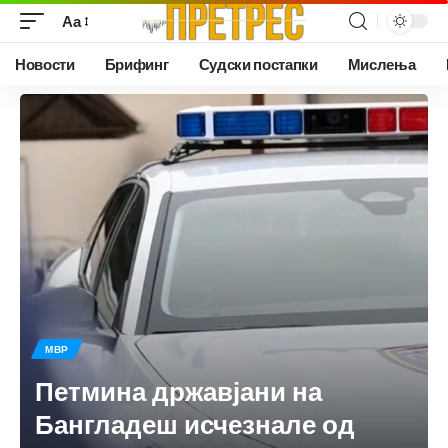
Аа
Новости
Брифинг
Судски постапки
Мислења
МВР
Петмина државјани на
Бангладеш исчезнале од