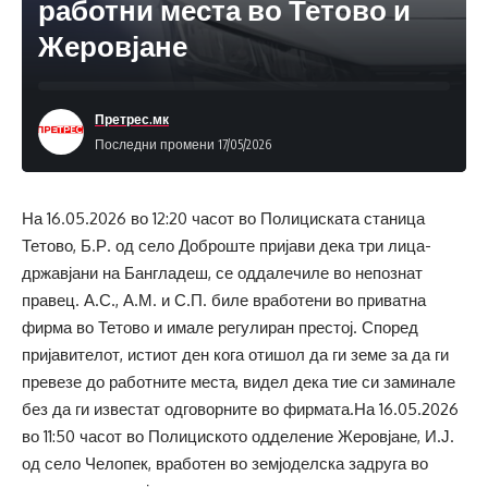
работни места во Тетово и
Жеровјане
Претрес.мк
Последни промени 17/05/2026
На 16.05.2026 во 12:20 часот во Полициската станица
Тетово, Б.Р. од село Доброште пријави дека три лица-
државјани на Бангладеш, се оддалечиле во непознат
правец. А.С., А.М. и С.П. биле вработени во приватна
фирма во Тетово и имале регулиран престој. Според
пријавителот, истиот ден кога отишол да ги земе за да ги
превезе до работните места, видел дека тие си заминале
без да ги известат одговорните во фирмата.На 16.05.2026
во 11:50 часот во Полициското одделение Жеровјане, И.Ј.
од село Челопек, вработен во земјоделска задруга во