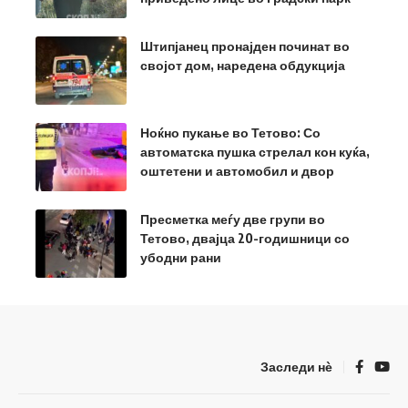
Штипјанец пронајден починат во
својот дом, наредена обдукција
Ноќно пукање во Тетово: Со
автоматска пушка стрелал кон куќа,
оштетени и автомобил и двор
Пресметка меѓу две групи во
Тетово, двајца 20-годишници со
убодни рани
Заследи нѐ