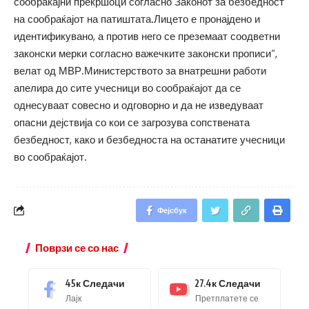
сообраќајни прекршоци согласно Законот за безбедност
на сообраќајот на патиштата.Лицето е пронајдено и
идентификувано, а против него се преземаат соодветни
законски мерки согласно важечките законски прописи“,
велат од МВР.Министерството за внатрешни работи
апелира до сите учесници во сообраќајот да се
однесуваат совесно и одговорно и да не изведуваат
опасни дејствија со кои се загрозува сопствената
безбедност, како и безбедноста на останатите учесници
во сообраќајот.
Фејсбук
Поврзи се со нас
45к
Следачи
27.4к
Следачи
Лајк
Претплатете се