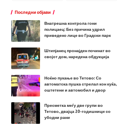
Последни објави
Внатрешна контрола гони
полицаец: Без причина удрил
приведено лице во Градски парк
Штипјанец пронајден починат во
својот дом, наредена обдукција
Ноќно пукање во Тетово: Со
автоматска пушка стрелал кон куќа,
оштетени и автомобил и двор
Пресметка меѓу две групи во
Тетово, двајца 20-годишници со
убодни рани