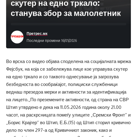
скутер на едно тркало:
станува збор за малолетник
Претрес.мк
Последни промени 16/05/2026
Во врска со видео објава споделена на социјалната мрежа
Фејсбук, на која се забележува лице кое управува скутер
на едно тркало и со таквото однесување ја загрозува
безбедноста во сообраќајот, полициски службеници
веднаш презедоа мерки и активности за идентификација
на лицето.„По преземените активности, од страна на СВР
Штип утврдено е дека на 11.05.2026 година околу 21.00
часот, на раскрсницата помеѓу улиците „Сремски Фронт“ и
„Борис Крајгер“ во Штип, Е.Б.(15) од Штип сторил кривично
дело по член 297-а од Кривичниот законик, како и