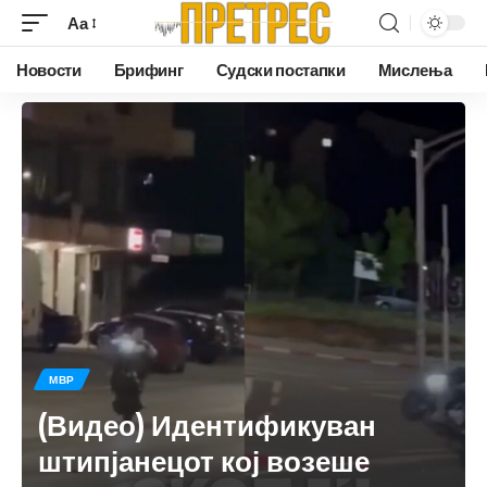
Аа
Новости
Брифинг
Судски постапки
Мислења
МВР
(Видео) Идентификуван
штипјанецот кој возеше