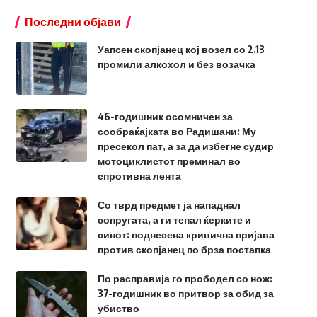
Последни објави
Уапсен скопјанец кој возел со 2,13
промили алкохол и без возачка
46-годишник осомничен за
сообраќајката во Радишани: Му
пресекол пат, а за да избегне судир
мотоциклистот преминал во
спротивна лента
Со тврд предмет ја нападнал
сопругата, а ги тепал ќерките и
синот: поднесена кривична пријава
против скопјанец по брза постапка
По расправија го прободел со нож:
37-годишник во притвор за обид за
убиство