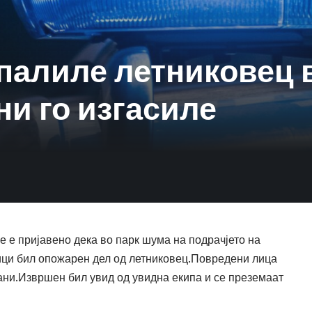
палиле летниковец 
ни го изгасиле
је е пријавено дека во парк шума на подрачјето на
ници бил опожарен дел од летниковец.Повредени лица
ани.Извршен бил увид од увидна екипа и се преземаат