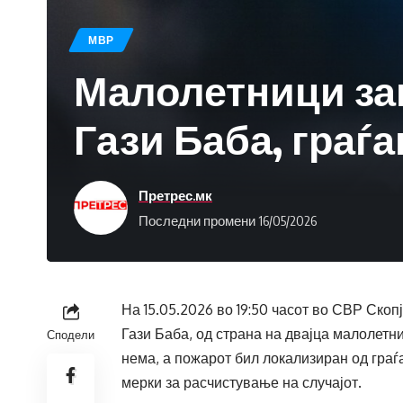
МВР
Малолетници за
Гази Баба, граѓа
Претрес.мк
Последни промени 16/05/2026
На 15.05.2026 во 19:50 часот во СВР Скоп
Гази Баба, од страна на двајца малолет
Сподели
нема, а пожарот бил локализиран од граѓ
мерки за расчистување на случајот.