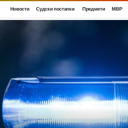
Новости
Судски постапки
Предмети
МВР