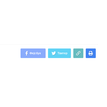
Фејсбук
Твитер