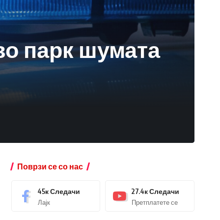
во парк шумата
Поврзи се со нас
45к
Следачи
27.4к
Следачи
Лајк
Претплатете се