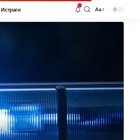
Истраги
Аа