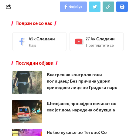
Фејсбук
Поврзи се со нас
45к
Следачи
27.4к
Следачи
Лајк
Претплатете се
Последни објави
Внатрешна контрола гони
полицаец: Без причина удрил
приведено лице во Градски парк
Штипјанец пронајден починат во
својот дом, наредена обдукција
Ноќно пукање во Тетово: Со