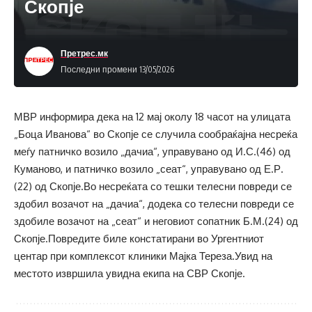
Скопје
Претрес.мк
Последни промени 13/05/2026
МВР информира дека на 12 мај околу 18 часот на улицата
„Боца Иванова“ во Скопје се случила сообраќајна несреќа
меѓу патничко возило „дачиа“, управувано од И.С.(46) од
Куманово, и патничко возило „сеат“, управувано од Е.Р.
(22) од Скопје.Во несреќата со тешки телесни повреди се
здобил возачот на „дачиа“, додека со телесни повреди се
здобиле возачот на „сеат“ и неговиот сопатник Б.М.(24) од
Скопје.Повредите биле констатирани во Ургентниот
центар при комплексот клиники Мајка Тереза.Увид на
местото извршила увидна екипа на СВР Скопје.