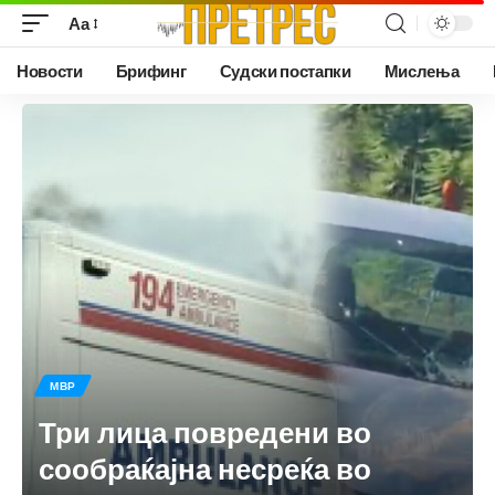
Аа
Новости
Брифинг
Судски постапки
Мислења
МВР
Три лица повредени во
сообраќајна несреќа во