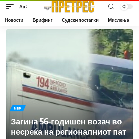
Аа
Новости
Брифинг
Судски постапки
Мислења
МВР
Загина 56-годишен возач во
несреќа на регионалниот пат