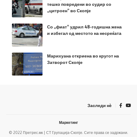
тешко повредени во судир со
„цитроен“ во Скопје
Со „фиат“ удрил 48-годишна жена
и избегал од местото на несреќата
Марихуана откриена во кругот на
Затворот Скопје
Заследи нѐ
Маркетинг
© 2022 Претрес.мк | СТ Групација-Скопје. Сите права се задржани.