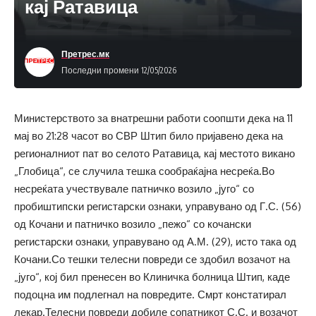
кај Ратавица
Претрес.мк
Последни промени 12/05/2026
Министерството за внатрешни работи соопшти дека на 11
мај во 21:28 часот во СВР Штип било пријавено дека на
регионалниот пат во селото Ратавица, кај местото викано
„Глобица“, се случила тешка сообраќајна несреќа.Во
несреќата учествувале патничко возило „југо“ со
пробиштипски регистарски ознаки, управувано од Г.С. (56)
од Кочани и патничко возило „пежо“ со кочански
регистарски ознаки, управувано од А.М. (29), исто така од
Кочани.Со тешки телесни повреди се здобил возачот на
„југо“, кој бил пренесен во Клиничка болница Штип, каде
подоцна им подлегнал на повредите. Смрт констатирал
лекар.Телесни повреди добиле сопатникот С.С. и возачот