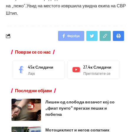
на „пежо“.Увид на местото извршила увидна екипа на СВР
Штип.
Фејсбук
Поврзи се со нас
45к
Следачи
27.4к
Следачи
Лајк
Претплатете се
Последни објави
Лишен од слобода возачот кој со
„фиат пунто“ прегази пешак и
побегна
Мотоциклист и негов сопатник