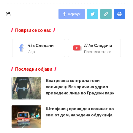
Фејсбук
Поврзи се со нас
45к
Следачи
27.4к
Следачи
Лајк
Претплатете се
Последни објави
Внатрешна контрола гони
полицаец: Без причина удрил
приведено лице во Градски парк
Штипјанец пронајден починат во
својот дом, наредена обдукција