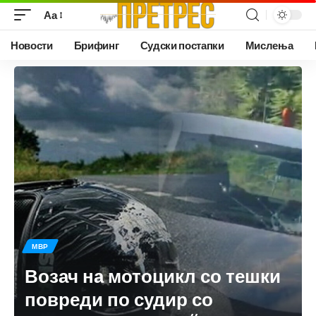
Аа
Новости
Брифинг
Судски постапки
Мислења
МВР
Возач на мотоцикл со тешки
повреди по судир со