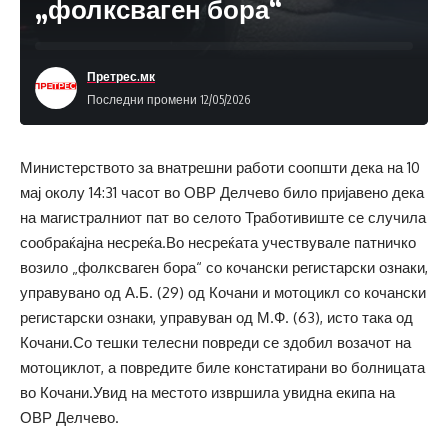
„фолксваген бора“
Претрес.мк
Последни промени 12/05/2026
Министерството за внатрешни работи соопшти дека на 10
мај околу 14:31 часот во ОВР Делчево било пријавено дека
на магистралниот пат во селото Тработивиште се случила
сообраќајна несреќа.Во несреќата учествувале патничко
возило „фолксваген бора“ со кочански регистарски ознаки,
управувано од А.Б. (29) од Кочани и мотоцикл со кочански
регистарски ознаки, управуван од М.Ф. (63), исто така од
Кочани.Со тешки телесни повреди се здобил возачот на
мотоциклот, а повредите биле констатирани во болницата
во Кочани.Увид на местото извршила увидна екипа на
ОВР Делчево.