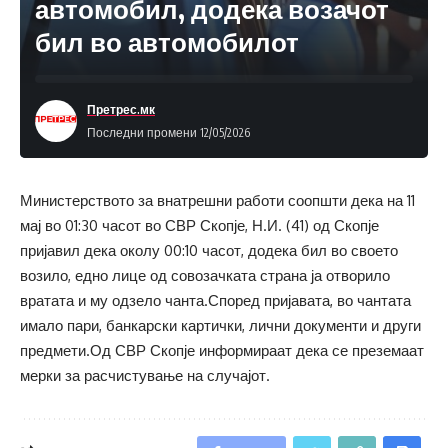
автомобил, додека возачот
бил во автомобилот
Претрес.мк
Последни промени 12/05/2026
Министерството за внатрешни работи соопшти дека на 11
мај во 01:30 часот во СВР Скопје, Н.И. (41) од Скопје
пријавил дека околу 00:10 часот, додека бил во своето
возило, едно лице од совозачката страна ја отворило
вратата и му одзело чанта.Според пријавата, во чантата
имало пари, банкарски картички, лични документи и други
предмети.Од СВР Скопје информираат дека се преземаат
мерки за расчистување на случајот.