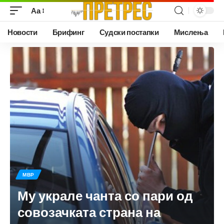
Аа
Новости
Брифинг
Судски постапки
Мислења
МВР
Му украле чанта со пари од
совозачката страна на